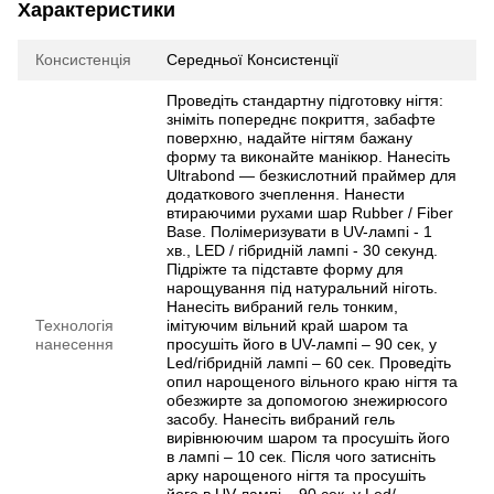
Характеристики
Консистенція
Середньої Консистенції
Проведіть стандартну підготовку нігтя:
зніміть попереднє покриття, забафте
поверхню, надайте нігтям бажану
форму та виконайте манікюр. Нанесіть
Ultrabond — безкислотний праймер для
додаткового зчеплення. Нанести
втираючими рухами шар Rubber / Fiber
Base. Полімеризувати в UV-лампі - 1
хв., LED / гібридній лампі - 30 секунд.
Підріжте та підставте форму для
нарощування під натуральний ніготь.
Нанесіть вибраний гель тонким,
Технологія
імітуючим вільний край шаром та
нанесення
просушіть його в UV-лампі – 90 сек, у
Led/гібридній лампі – 60 сек. Проведіть
опил нарощеного вільного краю нігтя та
обезжирте за допомогою знежирюсого
засобу. Нанесіть вибраний гель
вирівнюючим шаром та просушіть його
в лампі – 10 сек. Після чого затисніть
арку нарощеного нігтя та просушіть
його в UV-лампі – 90 сек, у Led/