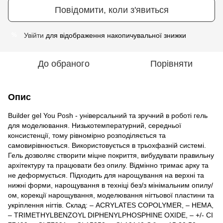
Повідомити, коли з'явиться
Увійти
для відображення накопичувальної знижки
%
До обраного
Порівняти
Опис
Builder gel You Posh - універсальний та зручний в роботі гель
для моделювання. Низькотемпературний, середньої
консистенції, тому рівномірно розподіляється та
самовирівнюється. Використовується в трьохфазній системі.
Гель дозволяє створити міцне покриття, вибудувати правильну
архітектуру та працювати без опилу. Відмінно тримає арку та
не деформується. Підходить для нарощування на верхні та
нижні форми, нарощування в техніці без/з мінімальним опилу/
ом, корекції нарощування, моделювання нігтьової пластини та
укріплення нігтів. Склад: – ACRYLATES COPOLYMER, – HEMA,
– TRIMETHYLBENZOYL DIPHENYLPHOSPHINE OXIDE, – +/- CI