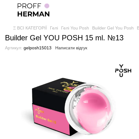
Ξ ВСІ КАТЕГОРІЇ
Гелі
Гелі You Posh
Builder Gel You Posh
B
Builder Gel YOU POSH 15 ml. №13
Артикул:
gelposh15013
Написати відгук