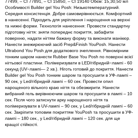
77499, – CI 77891, – CI 15850, – CI 19140 Обєм: 15,30,50 мл
Особливості Builder gel You Posh: Низькотемпературний.
Середня консистенція. Добре самовирівнюється. Комфортний
в нанесенні. Підходить для укріплення і нарощення на верхні
та нижні форми. Технологія нанесення: Провести стандартну
підготовку нігтя: зняти попереднє покриття, забафити
поверхню, надати нігтям бажану форму та виконати манікюр.
Нанести знежирюючий засіб Prep&Finish YouPosh. Нанести
Ultrabond You Posh для додаткового зчеплення. Рівномірним
тонким шаром нанести Rubber Base You Posh по поверхні всієї
нігтьової пластини. Полімеризувати в LED/гібридній−лампі - 60
секунд (UV−лампі— 2 хв.). Ніготь готовий до покриття. Нанести
Builder gel You Posh тонким шаром та просушити в УФ-лампі –
90 сек, у Led/гібридній лампі – 60 сек. Провести опил
нарощеного вільного краю нігтя та обезжирити. Нанести
вибраний гель вирівнюючим шаром та просушити в лампі – 10
сек. Після чого затиснути арку нарощеного нігтя та
полімеризувати в UV-лампі – 90 сек, у Led/гібридній лампі – 60
сек. Закріпити топовим покриттям YouPosh та просушити в УФ-
лампі – 180 сек., у Led/гібридній лампі – 120 сек. для ще
кращої стійкості.