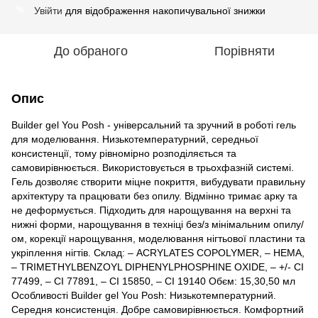
Увійти
для відображення накопичувальної знижки
%
До обраного
Порівняти
Опис
Builder gel You Posh - універсальний та зручний в роботі гель
для моделювання. Низькотемпературний, середньої
консистенції, тому рівномірно розподіляється та
самовирівнюється. Використовується в трьохфазній системі.
Гель дозволяє створити міцне покриття, вибудувати правильну
архітектуру та працювати без опилу. Відмінно тримає арку та
не деформується. Підходить для нарощування на верхні та
нижні форми, нарощування в техніці без/з мінімальним опилу/
ом, корекції нарощування, моделювання нігтьової пластини та
укріплення нігтів. Склад: – ACRYLATES COPOLYMER, – HEMA,
– TRIMETHYLBENZOYL DIPHENYLPHOSPHINE OXIDE, – +/- CI
77499, – CI 77891, – CI 15850, – CI 19140 Обєм: 15,30,50 мл
Особливості Builder gel You Posh: Низькотемпературний.
Середня консистенція. Добре самовирівнюється. Комфортний