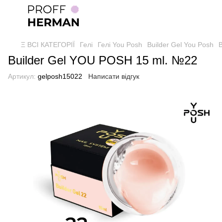
Ξ ВСІ КАТЕГОРІЇ
Гелі
Гелі You Posh
Builder Gel You Posh
B
Builder Gel YOU POSH 15 ml. №22
Артикул:
gelposh15022
Написати відгук