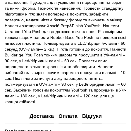
в нанесенні. Підходить для укріплення і нарощення на верхні
та нижні форми. Технологія нанесення: Провести стандартну
підготовку нігтя: зняти попереднє покриття, забафити
поверхню, надати нігтям бажану форму та виконати манікюр.
Нанести знежирюючий засіб Prep&Finish YouPosh. Нанести
Ultrabond You Posh для додаткового зчеплення. Рівномірним
тонким шаром нанести Rubber Base You Posh по поверхні всієї
нігтьової пластини. Полімеризувати в LED/гібридній−лампі - 60
секунд (UV−лампі— 2 хв.). Ніготь готовий до покриття. Нанести
Builder gel You Posh тонким шаром та просушити в УФ-лампі –
90 сек, у Led/гібридній лампі – 60 сек. Провести опил
нарощеного вільного краю нігтя та обезжирити. Нанести
вибраний гель вирівнюючим шаром та просушити в лампі – 10
сек. Після чого затиснути арку нарощеного нігтя та
полімеризувати в UV-лампі – 90 сек, у Led/гібридній лампі – 60
сек. Закріпити топовим покриттям YouPosh та просушити в УФ-
лампі – 180 сек., у Led/гібридній лампі – 120 сек. для ще
кращої стійкості.
Доставка
Оплата
Відгуки