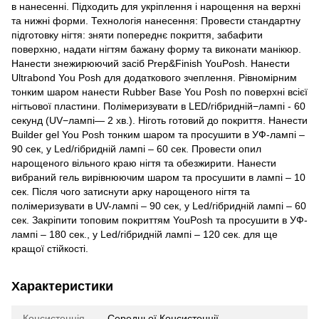
в нанесенні. Підходить для укріплення і нарощення на верхні
та нижні форми. Технологія нанесення: Провести стандартну
підготовку нігтя: зняти попереднє покриття, забафити
поверхню, надати нігтям бажану форму та виконати манікюр.
Нанести знежирюючий засіб Prep&Finish YouPosh. Нанести
Ultrabond You Posh для додаткового зчеплення. Рівномірним
тонким шаром нанести Rubber Base You Posh по поверхні всієї
нігтьової пластини. Полімеризувати в LED/гібридній−лампі - 60
секунд (UV−лампі— 2 хв.). Ніготь готовий до покриття. Нанести
Builder gel You Posh тонким шаром та просушити в УФ-лампі –
90 сек, у Led/гібридній лампі – 60 сек. Провести опил
нарощеного вільного краю нігтя та обезжирити. Нанести
вибраний гель вирівнюючим шаром та просушити в лампі – 10
сек. Після чого затиснути арку нарощеного нігтя та
полімеризувати в UV-лампі – 90 сек, у Led/гібридній лампі – 60
сек. Закріпити топовим покриттям YouPosh та просушити в УФ-
лампі – 180 сек., у Led/гібридній лампі – 120 сек. для ще
кращої стійкості.
Характеристики
Консистенція
Середньої Консистенції