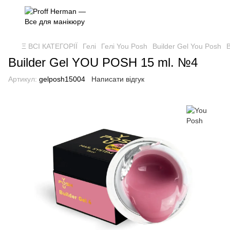
Ξ ВСІ КАТЕГОРІЇ
Гелі
Гелі You Posh
Builder Gel You Posh
B
Builder Gel YOU POSH 15 ml. №4
Артикул:
gelposh15004
Написати відгук