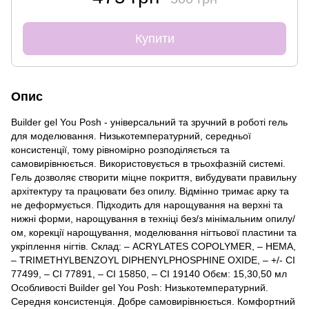
Купити
Опис
Builder gel You Posh - універсальний та зручний в роботі гель
для моделювання. Низькотемпературний, середньої
консистенції, тому рівномірно розподіляється та
самовирівнюється. Використовується в трьохфазній системі.
Гель дозволяє створити міцне покриття, вибудувати правильну
архітектуру та працювати без опилу. Відмінно тримає арку та
не деформується. Підходить для нарощування на верхні та
нижні форми, нарощування в техніці без/з мінімальним опилу/
ом, корекції нарощування, моделювання нігтьової пластини та
укріплення нігтів. Склад: – ACRYLATES COPOLYMER, – HEMA,
– TRIMETHYLBENZOYL DIPHENYLPHOSPHINE OXIDE, – +/- CI
77499, – CI 77891, – CI 15850, – CI 19140 Обєм: 15,30,50 мл
Особливості Builder gel You Posh: Низькотемпературний.
Середня консистенція. Добре самовирівнюється. Комфортний