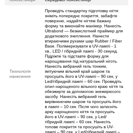
Проведіть стандартну підготовку нігтя:
зніміть попереднє покриття, забафте
поверхню, надайте нігтям бажану
форму та виконайте манікюр. Нанесіть
Ultrabond — безкислотний праймер для
додаткового зчеплення. Нанести
втираючими рухами шар Rubber / Fiber
Base. Полімеризувати в UV-лампі - 1
хв., LED / гібридній лампі - 30 секунд.
Підріжте та підставте форму для
нарощування під натуральний ніготь.
Нанесіть вибраний гель тонким,
Технологія
імітуючим вільний край шаром та
нанесення
просушіть його в UV-лампі – 90 сек, у
Led/гібридній лампі – 60 сек. Проведіть
опил нарощеного вільного краю нігтя та
обезжирте за допомогою знежирюсого
засобу. Нанесіть вибраний гель
вирівнюючим шаром та просушіть його
в лампі – 10 сек. Після чого затисніть
арку нарощеного нігтя та просушіть
його в UV-лампі – 90 сек, у Led/
гібридній лампі – 60 сек. Нанесіть
топове покриття та просушіть в UV-
лампі – 90 сек, у Led/гібридній лампі –