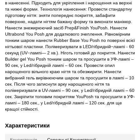
в нанесенні. Підходить для укріплення і нарощення на верхні
та нижні форми. Технологія нанесення: Провести стандартну
підготовку нігтя: зняти попереднє покриття, забафити
поверхню, надати нігтям бажану форму та виконати манікюр.
Нанести знежирюючий засіб Prep&Finish YouPosh. Нанести
Ultrabond You Posh для додаткового зчеплення. Рівномірним
тонким шаром нанести Rubber Base You Posh по поверхні всієї
нігтьової пластини. Полімеризувати в LED/гібридній−лампі - 60
секунд (UV−лампі— 2 хв.). Ніготь готовий до покриття. Нанести
Builder gel You Posh тонким шаром та просушити в УФ-лампі –
90 сек, у Led/гібридній лампі – 60 сек. Провести опил
нарощеного вільного краю нігтя та обезжирити. Нанести
вибраний гель вирівнюючим шаром та просушити в лампі – 10
сек. Після чого затиснути арку нарощеного нігтя та
полімеризувати в UV-лампі – 90 сек, у Led/гібридній лампі – 60
сек. Закріпити топовим покриттям YouPosh та просушити в УФ-
лампі – 180 сек., у Led/гібридній лампі – 120 сек. для ще
кращої стійкості.
Характеристики
Консистенція
Середньої Консистенції