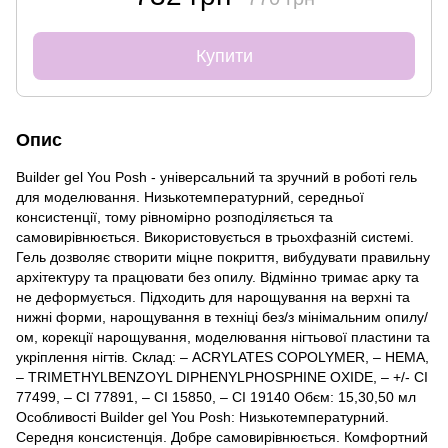
Купити
Опис
Builder gel You Posh - універсальний та зручний в роботі гель
для моделювання. Низькотемпературний, середньої
консистенції, тому рівномірно розподіляється та
самовирівнюється. Використовується в трьохфазній системі.
Гель дозволяє створити міцне покриття, вибудувати правильну
архітектуру та працювати без опилу. Відмінно тримає арку та
не деформується. Підходить для нарощування на верхні та
нижні форми, нарощування в техніці без/з мінімальним опилу/
ом, корекції нарощування, моделювання нігтьової пластини та
укріплення нігтів. Склад: – ACRYLATES COPOLYMER, – HEMA,
– TRIMETHYLBENZOYL DIPHENYLPHOSPHINE OXIDE, – +/- CI
77499, – CI 77891, – CI 15850, – CI 19140 Обєм: 15,30,50 мл
Особливості Builder gel You Posh: Низькотемпературний.
Середня консистенція. Добре самовирівнюється. Комфортний