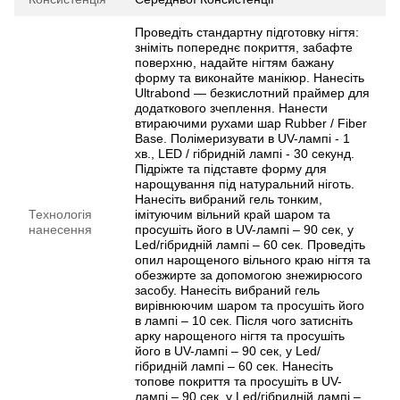
Проведіть стандартну підготовку нігтя:
зніміть попереднє покриття, забафте
поверхню, надайте нігтям бажану
форму та виконайте манікюр. Нанесіть
Ultrabond — безкислотний праймер для
додаткового зчеплення. Нанести
втираючими рухами шар Rubber / Fiber
Base. Полімеризувати в UV-лампі - 1
хв., LED / гібридній лампі - 30 секунд.
Підріжте та підставте форму для
нарощування під натуральний ніготь.
Нанесіть вибраний гель тонким,
Технологія
імітуючим вільний край шаром та
нанесення
просушіть його в UV-лампі – 90 сек, у
Led/гібридній лампі – 60 сек. Проведіть
опил нарощеного вільного краю нігтя та
обезжирте за допомогою знежирюсого
засобу. Нанесіть вибраний гель
вирівнюючим шаром та просушіть його
в лампі – 10 сек. Після чого затисніть
арку нарощеного нігтя та просушіть
його в UV-лампі – 90 сек, у Led/
гібридній лампі – 60 сек. Нанесіть
топове покриття та просушіть в UV-
лампі – 90 сек, у Led/гібридній лампі –