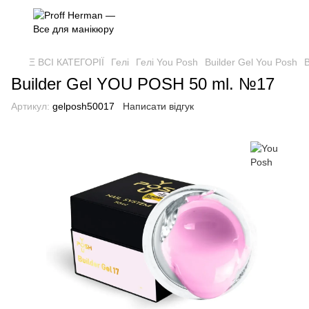
Ξ ВСІ КАТЕГОРІЇ
Гелі
Гелі You Posh
Builder Gel You Posh
B
Builder Gel YOU POSH 50 ml. №17
Артикул:
gelposh50017
Написати відгук