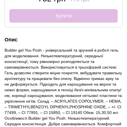
Купити
Опис
Builder gel You Posh - універсальний та зручний в роботі гель
для моделювання. Низькотемпературний, середньої
консистенції, тому рівномірно розподіляється та
самовирівнюється. Використовується в трьохфазній системі.
Гель дозволяє створити міцне покриття, вибудувати правильну
архітектуру та працювати без опилу. Відмінно тримає арку та
не деформується. Підходить для нарощування на верхні та
нижні форми, нарощування в техніці без/з мінімальним опилу/
ом, корекції нарощування, моделювання нігтьової пластини та
укріплення нігтів. Склад: – ACRYLATES COPOLYMER, – HEMA,
– TRIMETHYLBENZOYL DIPHENYLPHOSPHINE OXIDE, – +/- CI
77499, – CI 77891, – CI 15850, – CI 19140 Обєм: 15,30,50 мл
Особливості Builder gel You Posh: Низькотемпературний.
Середня консистенція. Добре самовирівнюється. Комфортний