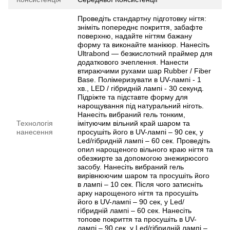
Проведіть стандартну підготовку нігтя:
зніміть попереднє покриття, забафте
поверхню, надайте нігтям бажану
форму та виконайте манікюр. Нанесіть
Ultrabond — безкислотний праймер для
додаткового зчеплення. Нанести
втираючими рухами шар Rubber / Fiber
Base. Полімеризувати в UV-лампі - 1
хв., LED / гібридній лампі - 30 секунд.
Підріжте та підставте форму для
нарощування під натуральний ніготь.
Нанесіть вибраний гель тонким,
Технологія
імітуючим вільний край шаром та
нанесення
просушіть його в UV-лампі – 90 сек, у
Led/гібридній лампі – 60 сек. Проведіть
опил нарощеного вільного краю нігтя та
обезжирте за допомогою знежирюсого
засобу. Нанесіть вибраний гель
вирівнюючим шаром та просушіть його
в лампі – 10 сек. Після чого затисніть
арку нарощеного нігтя та просушіть
його в UV-лампі – 90 сек, у Led/
гібридній лампі – 60 сек. Нанесіть
топове покриття та просушіть в UV-
лампі – 90 сек, у Led/гібридній лампі –