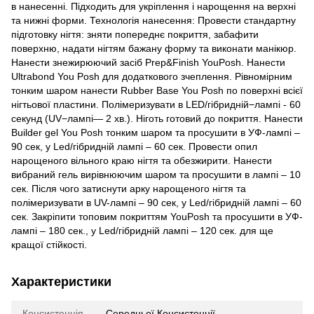
в нанесенні. Підходить для укріплення і нарощення на верхні
та нижні форми. Технологія нанесення: Провести стандартну
підготовку нігтя: зняти попереднє покриття, забафити
поверхню, надати нігтям бажану форму та виконати манікюр.
Нанести знежирюючий засіб Prep&Finish YouPosh. Нанести
Ultrabond You Posh для додаткового зчеплення. Рівномірним
тонким шаром нанести Rubber Base You Posh по поверхні всієї
нігтьової пластини. Полімеризувати в LED/гібридній−лампі - 60
секунд (UV−лампі— 2 хв.). Ніготь готовий до покриття. Нанести
Builder gel You Posh тонким шаром та просушити в УФ-лампі –
90 сек, у Led/гібридній лампі – 60 сек. Провести опил
нарощеного вільного краю нігтя та обезжирити. Нанести
вибраний гель вирівнюючим шаром та просушити в лампі – 10
сек. Після чого затиснути арку нарощеного нігтя та
полімеризувати в UV-лампі – 90 сек, у Led/гібридній лампі – 60
сек. Закріпити топовим покриттям YouPosh та просушити в УФ-
лампі – 180 сек., у Led/гібридній лампі – 120 сек. для ще
кращої стійкості.
Характеристики
Консистенція
Середньої Консистенції