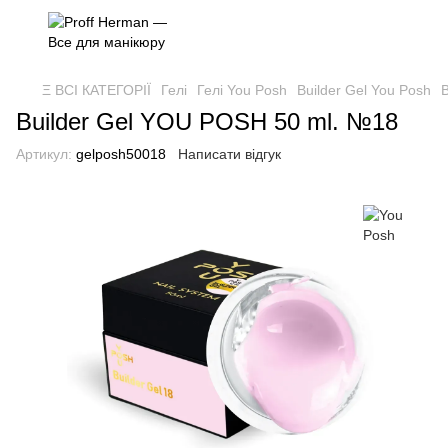
Ξ ВСІ КАТЕГОРІЇ
Гелі
Гелі You Posh
Builder Gel You Posh
B
Builder Gel YOU POSH 50 ml. №18
Артикул:
gelposh50018
Написати відгук