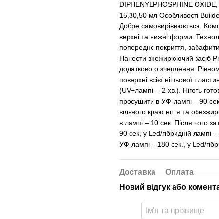
DIPHENYLPHOSPHINE OXIDE, – +
15,30,50 мл Особливості Build
Добре самовирівнюється. Комф
верхні та нижні форми. Технол
попереднє покриття, забафити
Нанести знежирюючий засіб Pr
додаткового зчеплення. Рівно
поверхні всієї нігтьової пласт
(UV−лампі— 2 хв.). Ніготь гот
просушити в УФ-лампі – 90 сек
вільного краю нігтя та обезж
в лампі – 10 сек. Після чого з
90 сек, у Led/гібридній лампі 
УФ-лампі – 180 сек., у Led/гібр
Доставка
Оплата
Новий відгук або комент