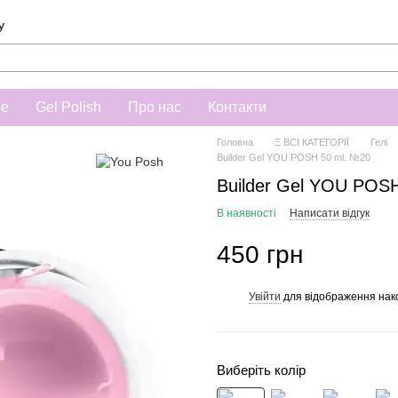
у
se
Gel Polish
Про нас
Контакти
Головна
Ξ ВСІ КАТЕГОРІЇ
Гелі
Builder Gel YOU POSH 50 ml. №20
Builder Gel YOU POS
В наявності
Написати відгук
450 грн
Увійти
для відображення нак
%
Виберіть колір