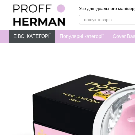
Перейти до основного контенту
Усе для ідеального манікюр
Ξ ВСІ КАТЕГОРІЇ
Популярні категорії
Cover Ba