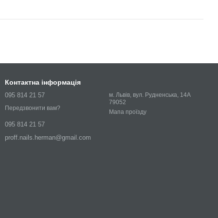
Контактна інформація
095 814 21 57
м. Львів, вул. Рудненська, 14А
79052
Передзвонити вам?
Мапа проїзду
095 814 21 57
proff.nails.herman@gmail.com