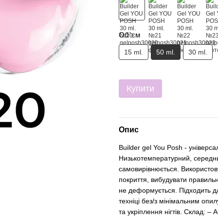
Об`єм
15 ml.
50 ml.
30 ml.
Купити
Опис
Builder gel You Posh - універс
Низькотемпературний, середньо
самовирівнюється. Використову
покриття, вибудувати правильн
не деформується. Підходить д
техніці без/з мінімальним опи
та укріплення нігтів. Скла