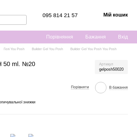
095 814 21 57
Мій кошик
Порівняння
Бажання
Вхід
Гелі You Posh
Builder Gel You Posh
Builder Gel You Posh You Posh
H 50 ml. №20
Артикул
gelposh50020
Порівняти
В бажання
опичувальної знижки