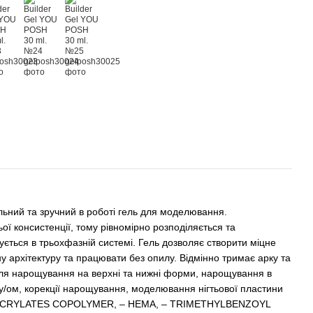
альний та зручний в роботі гель для моделювання.
ї консистенції, тому рівномірно розподіляється та
ється в трьохфазній системі. Гель дозволяє створити міцне
у архітектуру та працювати без опилу. Відмінно тримає арку та
ля нарощування на верхні та нижні форми, нарощування в
лу/ом, корекції нарощування, моделювання нігтьової пластини
д: – ACRYLATES COPOLYMER, – HEMA, – TRIMETHYLBENZOYL