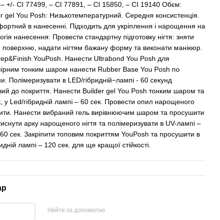
/- CI 77499, – CI 77891, – CI 15850, – CI 19140 Обєм:
er gel You Posh: Низькотемпературний. Середня консистенція.
ортний в нанесенні. Підходить для укріплення і нарощення на
огія нанесення: Провести стандартну підготовку нігтя: зняти
 поверхню, надати нігтям бажану форму та виконати манікюр.
ep&Finish YouPosh. Нанести Ultrabond You Posh для
мірним тонким шаром нанести Rubber Base You Posh по
ини. Полімеризувати в LED/гібридній−лампі - 60 секунд
овий до покриття. Нанести Builder gel You Posh тонким шаром та
, у Led/гібридній лампі – 60 сек. Провести опил нарощеного
ирити. Нанести вибраний гель вирівнюючим шаром та просушити
атиснути арку нарощеного нігтя та полімеризувати в UV-лампі –
– 60 сек. Закріпити топовим покриттям YouPosh та просушити в
идній лампі – 120 сек. для ще кращої стійкості.
ар
Увійти за допомогою