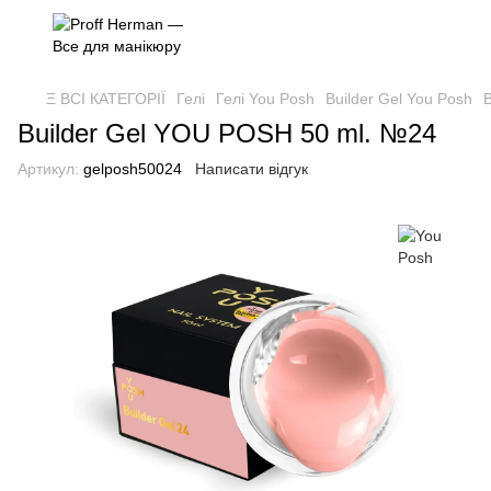
Ξ ВСІ КАТЕГОРІЇ
Гелі
Гелі You Posh
Builder Gel You Posh
B
Builder Gel YOU POSH 50 ml. №24
Артикул:
gelposh50024
Написати відгук