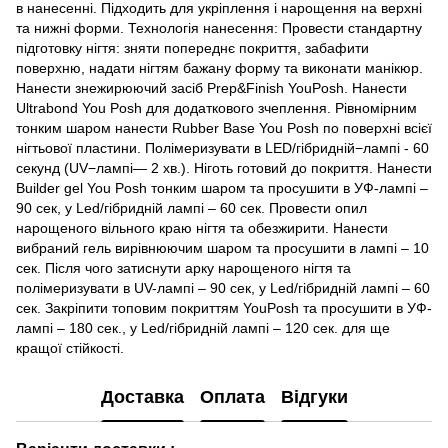
в нанесенні. Підходить для укріплення і нарощення на верхні
та нижні форми. Технологія нанесення: Провести стандартну
підготовку нігтя: зняти попереднє покриття, забафити
поверхню, надати нігтям бажану форму та виконати манікюр.
Нанести знежирюючий засіб Prep&Finish YouPosh. Нанести
Ultrabond You Posh для додаткового зчеплення. Рівномірним
тонким шаром нанести Rubber Base You Posh по поверхні всієї
нігтьової пластини. Полімеризувати в LED/гібридній−лампі - 60
секунд (UV−лампі— 2 хв.). Ніготь готовий до покриття. Нанести
Builder gel You Posh тонким шаром та просушити в УФ-лампі –
90 сек, у Led/гібридній лампі – 60 сек. Провести опил
нарощеного вільного краю нігтя та обезжирити. Нанести
вибраний гель вирівнюючим шаром та просушити в лампі – 10
сек. Після чого затиснути арку нарощеного нігтя та
полімеризувати в UV-лампі – 90 сек, у Led/гібридній лампі – 60
сек. Закріпити топовим покриттям YouPosh та просушити в УФ-
лампі – 180 сек., у Led/гібридній лампі – 120 сек. для ще
кращої стійкості.
Доставка
Оплата
Відгуки