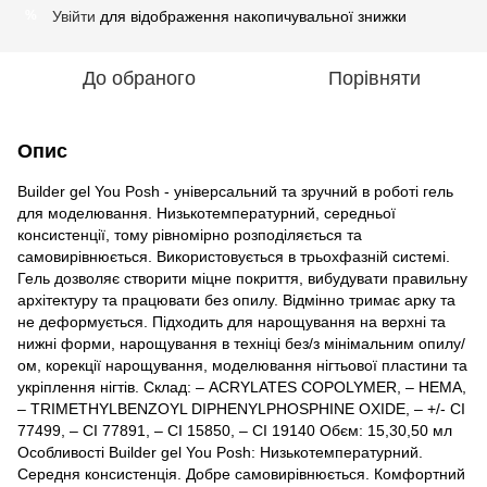
Увійти
для відображення накопичувальної знижки
%
До обраного
Порівняти
Опис
Builder gel You Posh - універсальний та зручний в роботі гель
для моделювання. Низькотемпературний, середньої
консистенції, тому рівномірно розподіляється та
самовирівнюється. Використовується в трьохфазній системі.
Гель дозволяє створити міцне покриття, вибудувати правильну
архітектуру та працювати без опилу. Відмінно тримає арку та
не деформується. Підходить для нарощування на верхні та
нижні форми, нарощування в техніці без/з мінімальним опилу/
ом, корекції нарощування, моделювання нігтьової пластини та
укріплення нігтів. Склад: – ACRYLATES COPOLYMER, – HEMA,
– TRIMETHYLBENZOYL DIPHENYLPHOSPHINE OXIDE, – +/- CI
77499, – CI 77891, – CI 15850, – CI 19140 Обєм: 15,30,50 мл
Особливості Builder gel You Posh: Низькотемпературний.
Середня консистенція. Добре самовирівнюється. Комфортний