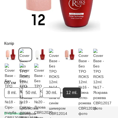
Колір
Об`єм
8 ml.
50 ml.
30 ml.
12 ml.
В наявності