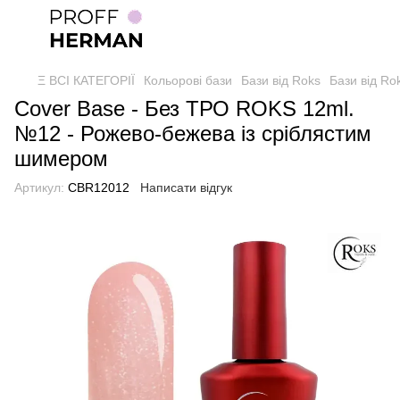
Ξ ВСІ КАТЕГОРІЇ
Кольорові бази
Бази від Roks
Бази від Ro
Cover Base - Без ТРО ROKS 12ml.
№12 - Рожево-бежева із сріблястим
шимером
Артикул:
CBR12012
Написати відгук