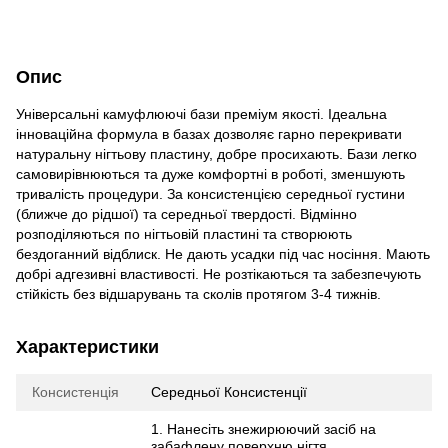
Опис
Універсальні камуфлюючі бази преміум якості. Ідеальна
інноваційна формула в базах дозволяє гарно перекривати
натуральну нігтьову пластину, добре просихають. Бази легко
самовирівнюються та дуже комфортні в роботі, зменшують
тривалість процедури. За консистенцією середньої густини
(ближче до рідшої) та середньої твердості. Відмінно
розподіляються по нігтьовій пластині та створюють
бездоганний відблиск. Не дають усадки під час носіння. Мають
добрі адгезивні властивості. Не розтікаються та забезпечують
стійкість без відшарувань та сколів протягом 3-4 тижнів.
Характеристики
Консистенція
Середньої Консистенції
1. Нанесіть знежирюючий засіб на
забафлену поверхню нігтя.