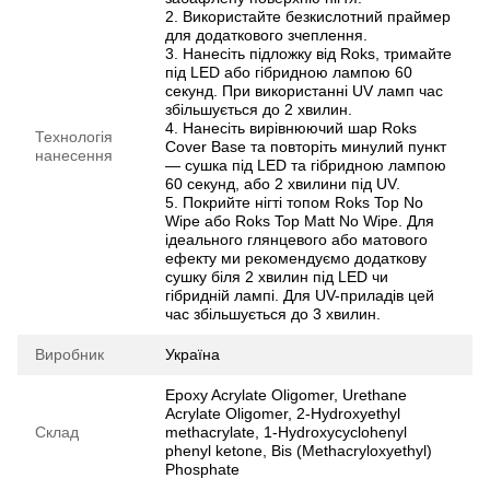
2. Використайте безкислотний праймер
для додаткового зчеплення.
3. Нанесіть підложку від Roks, тримайте
під LED або гібридною лампою 60
секунд. При використанні UV ламп час
збільшується до 2 хвилин.
4. Нанесіть вирівнюючий шар Roks
Технологія
Cover Base та повторіть минулий пункт
нанесення
— сушка під LED та гібридною лампою
60 секунд, або 2 хвилини під UV.
5. Покрийте нігті топом Roks Top No
Wipe або Roks Top Matt No Wipe. Для
ідеального глянцевого або матового
ефекту ми рекомендуємо додаткову
сушку біля 2 хвилин під LED чи
гібридній лампі. Для UV-приладів цей
час збільшується до 3 хвилин.
Виробник
Україна
Epoxy Acrylate Oligomer, Urethane
Acrylate Oligomer, 2-Hydroxyethyl
Склад
methacrylate, 1-Hydroxycyclohenyl
phenyl ketone, Bis (Methacryloxyethyl)
Phosphate