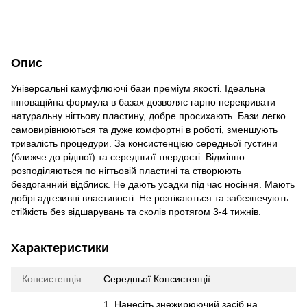
Опис
Універсальні камуфлюючі бази преміум якості. Ідеальна
інноваційна формула в базах дозволяє гарно перекривати
натуральну нігтьову пластину, добре просихають. Бази легко
самовирівнюються та дуже комфортні в роботі, зменшують
тривалість процедури. За консистенцією середньої густини
(ближче до рідшої) та середньої твердості. Відмінно
розподіляються по нігтьовій пластині та створюють
бездоганний відблиск. Не дають усадки під час носіння. Мають
добрі адгезивні властивості. Не розтікаються та забезпечують
стійкість без відшарувань та сколів протягом 3-4 тижнів.
Характеристики
Консистенція
Середньої Консистенції
1. Нанесіть знежирюючий засіб на