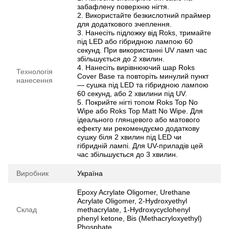
забафлену поверхню нігтя.
2. Використайте безкислотний праймер
для додаткового зчеплення.
3. Нанесіть підложку від Roks, тримайте
під LED або гібридною лампою 60
секунд. При використанні UV ламп час
збільшується до 2 хвилин.
4. Нанесіть вирівнюючий шар Roks
Технологія
Cover Base та повторіть минулий пункт
нанесення
— сушка під LED та гібридною лампою
60 секунд, або 2 хвилини під UV.
5. Покрийте нігті топом Roks Top No
Wipe або Roks Top Matt No Wipe. Для
ідеального глянцевого або матового
ефекту ми рекомендуємо додаткову
сушку біля 2 хвилин під LED чи
гібридній лампі. Для UV-приладів цей
час збільшується до 3 хвилин.
Виробник
Україна
Epoxy Acrylate Oligomer, Urethane
Acrylate Oligomer, 2-Hydroxyethyl
Склад
methacrylate, 1-Hydroxycyclohenyl
phenyl ketone, Bis (Methacryloxyethyl)
Phosphate