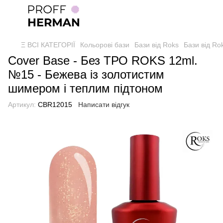
Ξ ВСІ КАТЕГОРІЇ
Кольорові бази
Бази від Roks
Бази від Ro
Cover Base - Без ТРО ROKS 12ml.
№15 - Бежева із золотистим
шимером і теплим підтоном
Артикул:
CBR12015
Написати відгук