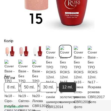
Колір
Об`єм
8 ml.
50 ml.
30 ml.
12 ml.
В наявності