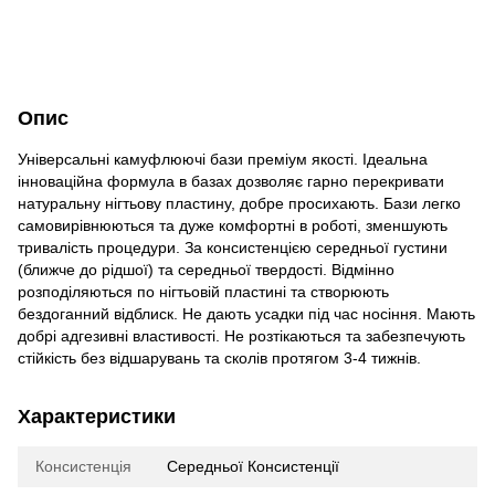
Опис
Універсальні камуфлюючі бази преміум якості. Ідеальна
інноваційна формула в базах дозволяє гарно перекривати
натуральну нігтьову пластину, добре просихають. Бази легко
самовирівнюються та дуже комфортні в роботі, зменшують
тривалість процедури. За консистенцією середньої густини
(ближче до рідшої) та середньої твердості. Відмінно
розподіляються по нігтьовій пластині та створюють
бездоганний відблиск. Не дають усадки під час носіння. Мають
добрі адгезивні властивості. Не розтікаються та забезпечують
стійкість без відшарувань та сколів протягом 3-4 тижнів.
Характеристики
Консистенція
Середньої Консистенції