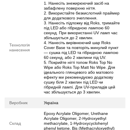
1. Нанесіть знежирюючий засіб на
забафлену поверхню нігтя.
2. Використайте безкислотний праймер
для додаткового зчеплення.
3. Нанесіть підложку від Roks, тримайте
під LED або гібридною лампою 60
секунд. При використанні UV ламп час
збільшується до 2 хвилин.
4. Нанесіть вирівнюючий шар Roks
Технологія
Cover Base та повторіть минулий пункт
нанесення
— сушка під LED та гібридною лампою
60 секунд, або 2 хвилини під UV.
5. Покрийте нігті топом Roks Top No
Wipe або Roks Top Matt No Wipe. Для
ідеального глянцевого або матового
ефекту ми рекомендуємо додаткову
сушку біля 2 хвилин під LED чи
гібридній лампі. Для UV-приладів цей
час збільшується до 3 хвилин.
Виробник
Україна
Epoxy Acrylate Oligomer, Urethane
Acrylate Oligomer, 2-Hydroxyethyl
Склад
methacrylate, 1-Hydroxycyclohenyl
phenyl ketone, Bis (Methacryloxyethyl)