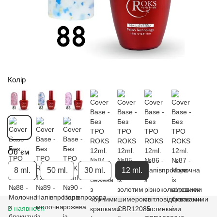
Колір
Об`єм
8 ml.
50 ml.
30 ml.
12 ml.
В наявності