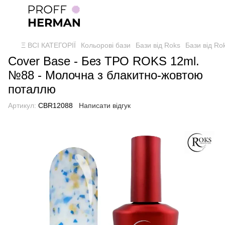
Ξ ВСІ КАТЕГОРІЇ
Кольорові бази
Бази від Roks
Бази від Ro
Cover Base - Без ТРО ROKS 12ml.
№88 - Молочна з блакитно-жовтою
поталлю
Артикул:
CBR12088
Написати відгук