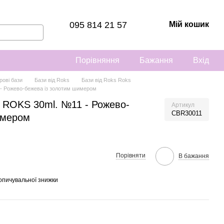
095 814 21 57
Мій кошик
Порівняння
Бажання
Вхід
рові бази
Бази від Roks
Бази від Roks Roks
 - Рожево-бежева із золотим шимером
О ROKS 30ml. №11 - Рожево-
Артикул
CBR30011
имером
Порівняти
В бажання
опичувальної знижки