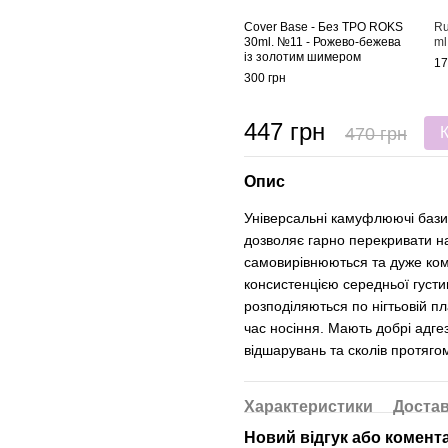
Cover Base - Без ТРО ROKS
Ru
30ml. №11 - Рожево-бежева
ml
із золотим шимером
17
300 грн
447 грн
470 грн
Опис
Універсальні камуфлюючі бази 
дозволяє гарно перекривати на
самовирівнюються та дуже ком
консистенцією середньої густин
розподіляються по нігтьовій п
час носіння. Мають добрі адгез
відшарувань та сколів протягом
Характеристики
Доста
Новий відгук або комент