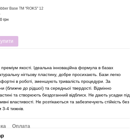
bber Base ТМ "ROKS" 12
.
0 грн
Купити
преміум якості. Ідеальна інноваційна формула в базах
туральну нігтьову пластину, добре просихають. Бази легко
фортні в роботі, зменшують тривалість процедури. За
и (ближче до рідшої) та середньої твердості. Відмінно
ластині та створюють бездоганний відблиск. Не дають усадки під
ивні властивості. Не розтікаються та забезпечують стійкість без
 3-4 тижнів.
вка
Оплата
ар