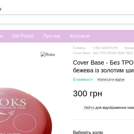
у
se
Gel Polish
Про нас
Контакти
Головна
Ξ ВСІ КАТЕГОРІЇ
Кольо
Cover Base - Без ТРО ROKS 30ml. №11
Cover Base - Без ТР
бежева із золотим ш
В наявності
Написати відгук
300 грн
Увійти
для відображення нак
%
Виберіть колір