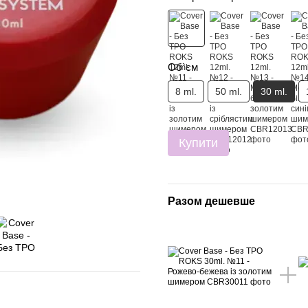
Об`єм
8 ml.
50 ml.
30 ml.
Купити
Разом дешевше