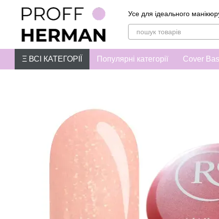
Перейти до основного контенту
Усе для ідеального манікюр
Ξ ВСІ КАТЕГОРІЇ
Популярні категорії
Cover Ba