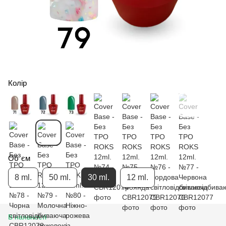
Колір
Об`єм
8 ml.
50 ml.
30 ml.
12 ml.
В наявності