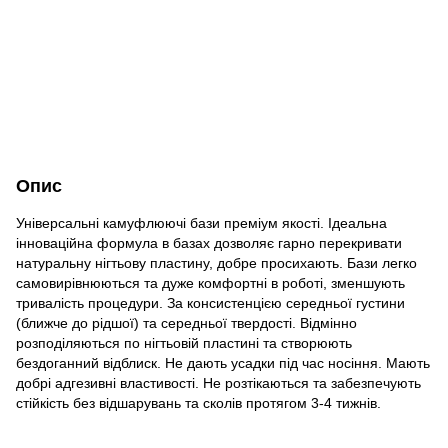
Опис
Універсальні камуфлюючі бази преміум якості. Ідеальна
інноваційна формула в базах дозволяє гарно перекривати
натуральну нігтьову пластину, добре просихають. Бази легко
самовирівнюються та дуже комфортні в роботі, зменшують
тривалість процедури. За консистенцією середньої густини
(ближче до рідшої) та середньої твердості. Відмінно
розподіляються по нігтьовій пластині та створюють
бездоганний відблиск. Не дають усадки під час носіння. Мають
добрі адгезивні властивості. Не розтікаються та забезпечують
стійкість без відшарувань та сколів протягом 3-4 тижнів.