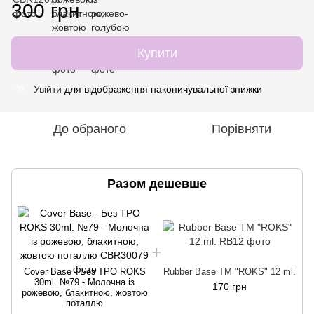
300 грн
Купити
Увійти
для відображення накопичувальної знижки
%
До обраного
Порівняти
Разом дешевше
Cover Base - Без ТРО ROKS
Rubber Base ТМ "ROKS" 12 ml.
30ml. №79 - Молочна із
170 грн
рожевою, блакитною, жовтою
поталлю