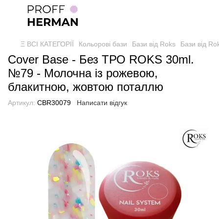
Ξ ВСІ КАТЕГОРІЇ
Кольорові бази
Бази від Roks
Бази від Ro
Cover Base - Без ТРО ROKS 30ml.
№79 - Молочна із рожевою,
блакитною, жовтою поталлю
Артикул:
CBR30079
Написати відгук