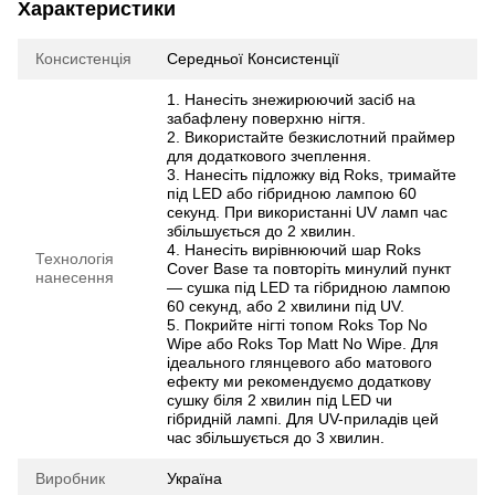
Характеристики
Консистенція
Середньої Консистенції
1. Нанесіть знежирюючий засіб на
забафлену поверхню нігтя.
2. Використайте безкислотний праймер
для додаткового зчеплення.
3. Нанесіть підложку від Roks, тримайте
під LED або гібридною лампою 60
секунд. При використанні UV ламп час
збільшується до 2 хвилин.
4. Нанесіть вирівнюючий шар Roks
Технологія
Cover Base та повторіть минулий пункт
нанесення
— сушка під LED та гібридною лампою
60 секунд, або 2 хвилини під UV.
5. Покрийте нігті топом Roks Top No
Wipe або Roks Top Matt No Wipe. Для
ідеального глянцевого або матового
ефекту ми рекомендуємо додаткову
сушку біля 2 хвилин під LED чи
гібридній лампі. Для UV-приладів цей
час збільшується до 3 хвилин.
Виробник
Україна