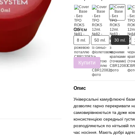
Об`єм
8 ml.
50 ml.
30 ml.
Купити
Опис
Універсальні камуфлюючі бази 
дозволяє гарно перекривати на
самовирівнюються та дуже ком
консистенцією середньої густин
розподіляються по нігтьовій п
час носіння. Мають добрі адгез