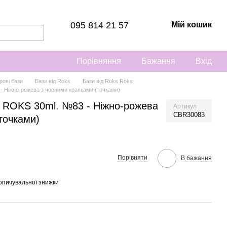
095 814 21 57
Мій кошик
Порівняння
Бажання
Вхід
рові бази
Бази від Roks
Бази від Roks Roks
- Ніжно-рожева з чорними крапками (точками)
О ROKS 30ml. №83 - Ніжно-рожева
Артикул
CBR30083
точками)
Порівняти
В бажання
опичувальної знижки