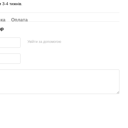
 3-4 тижнів.
вка
Оплата
ар
Увійти за допомогою