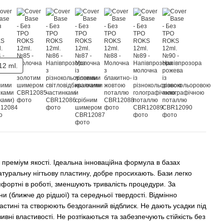
12 ml.
преміум якості. Ідеальна інноваційна формула в базах
туральну нігтьову пластину, добре просихають. Бази легко
фортні в роботі, зменшують тривалість процедури. За
и (ближче до рідшої) та середньої твердості. Відмінно
ластині та створюють бездоганний відблиск. Не дають усадки під
ивні властивості. Не розтікаються та забезпечують стійкість без