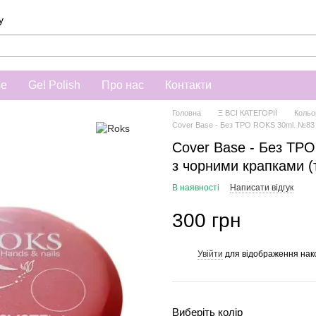
у
se
Gel Polish
Про нас
Контакти
Головна
Ξ ВСІ КАТЕГОРІЇ
Кольо
Cover Base - Без ТРО ROKS 30ml. №83 
Cover Base - Без ТР
з чорними крапками (
В наявності
Написати відгук
300 грн
Увійти
для відображення нак
%
Виберіть колір