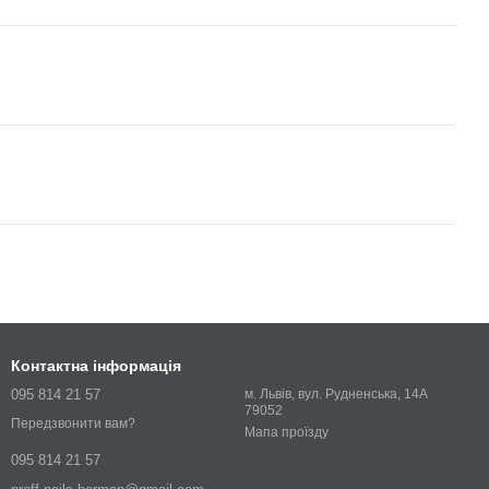
Контактна інформація
095 814 21 57
м. Львів, вул. Рудненська, 14А
79052
Передзвонити вам?
Мапа проїзду
095 814 21 57