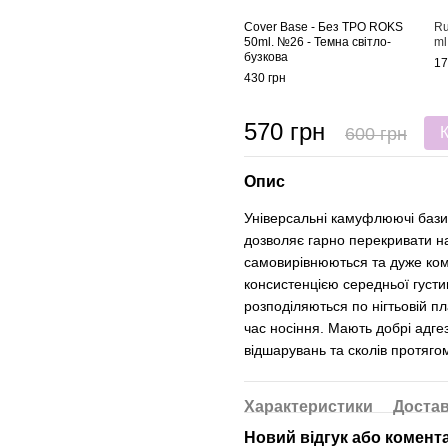
Cover Base - Без ТРО ROKS
Ru
50ml. №26 - Темна світло-
ml
бузкова
17
430 грн
570 грн
600 грн
Опис
Універсальні камуфлюючі бази 
дозволяє гарно перекривати на
самовирівнюються та дуже ком
консистенцією середньої густин
розподіляються по нігтьовій п
час носіння. Мають добрі адгез
відшарувань та сколів протягом
Характеристики
Доста
Новий відгук або комент