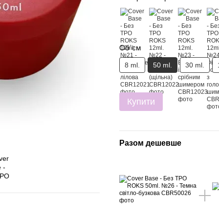
Об`єм
8 ml.
50 ml.
30 ml.
Купити
Разом дешевше