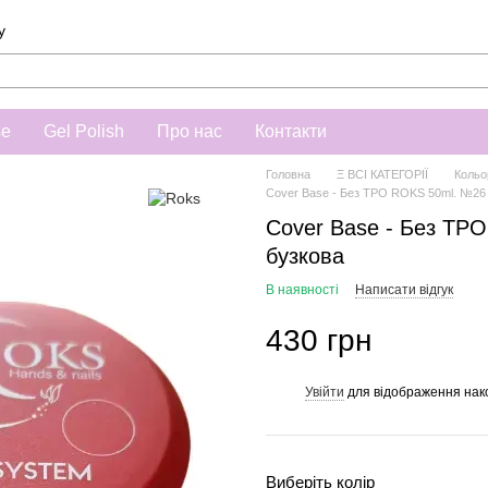
у
se
Gel Polish
Про нас
Контакти
Головна
Ξ ВСІ КАТЕГОРІЇ
Кольо
Cover Base - Без ТРО ROKS 50ml. №26 
Cover Base - Без ТРО
бузкова
В наявності
Написати відгук
430 грн
Увійти
для відображення нак
%
Виберіть колір