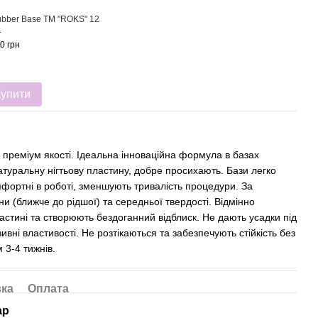
bber Base ТМ "ROKS" 12
.
0 грн
Купити
преміум якості. Ідеальна інноваційна формула в базах
туральну нігтьову пластину, добре просихають. Бази легко
фортні в роботі, зменшують тривалість процедури. За
и (ближче до рідшої) та середньої твердості. Відмінно
ластині та створюють бездоганний відблиск. Не дають усадки під
ивні властивості. Не розтікаються та забезпечують стійкість без
 3-4 тижнів.
вка
Оплата
ар