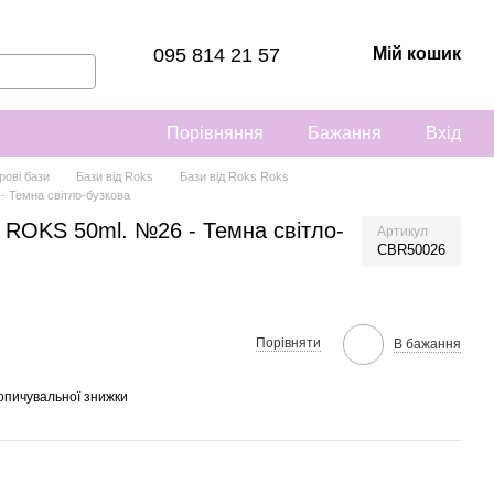
095 814 21 57
Мій кошик
Порівняння
Бажання
Вхід
рові бази
Бази від Roks
Бази від Roks Roks
- Темна світло-бузкова
 ROKS 50ml. №26 - Темна світло-
Артикул
CBR50026
Порівняти
В бажання
опичувальної знижки