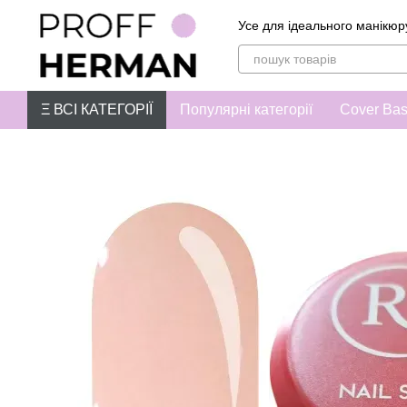
Перейти до основного контенту
Усе для ідеального манікюр
Ξ ВСІ КАТЕГОРІЇ
Популярні категорії
Cover Ba