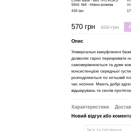
Cover Base - Без ТРО ROKS
Ru
50ml. №6 - Ніжно-рожева
ml
430 грн
17
570 грн
600 грн
Опис
Універсальні камуфлюючі бази 
дозволяє гарно перекривати на
самовирівнюються та дуже ком
консистенцією середньої густин
розподіляються по нігтьовій п
час носіння. Мають добрі адгез
відшарувань та сколів протягом
Характеристики
Доста
Новий відгук або комент