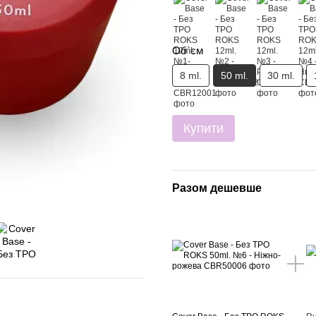
Об`єм
8 ml.
50 ml.
30 ml.
Купити
Разом дешевше