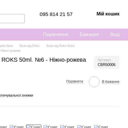
095 814 21 57
Мій кошик
Порівняння
Бажання
Вхід
рові бази
Бази від Roks
Бази від Roks Roks
 Ніжно-рожева
О ROKS 50ml. №6 - Ніжно-рожева
Артикул
CBR50006
Порівняти
В бажання
опичувальної знижки