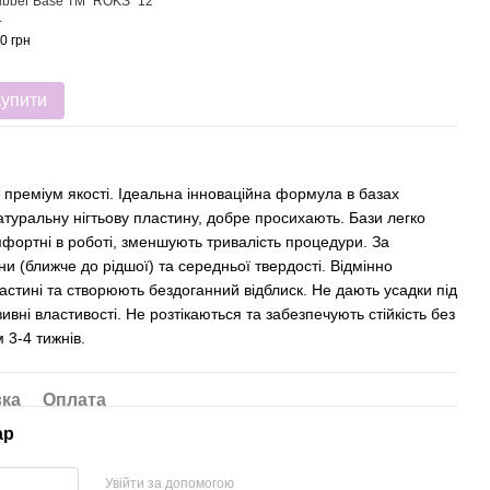
bber Base ТМ "ROKS" 12
.
0 грн
Купити
преміум якості. Ідеальна інноваційна формула в базах
туральну нігтьову пластину, добре просихають. Бази легко
фортні в роботі, зменшують тривалість процедури. За
и (ближче до рідшої) та середньої твердості. Відмінно
ластині та створюють бездоганний відблиск. Не дають усадки під
ивні властивості. Не розтікаються та забезпечують стійкість без
 3-4 тижнів.
вка
Оплата
ар
Увійти за допомогою