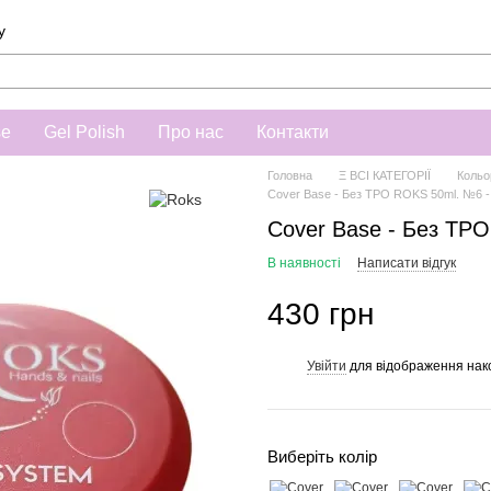
у
se
Gel Polish
Про нас
Контакти
Головна
Ξ ВСІ КАТЕГОРІЇ
Кольо
Cover Base - Без ТРО ROKS 50ml. №6 -
Cover Base - Без ТР
В наявності
Написати відгук
430 грн
Увійти
для відображення нак
%
Виберіть колір