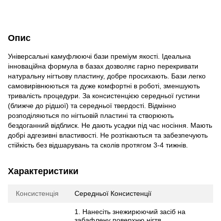
Опис
Універсальні камуфлюючі бази преміум якості. Ідеальна
інноваційна формула в базах дозволяє гарно перекривати
натуральну нігтьову пластину, добре просихають. Бази легко
самовирівнюються та дуже комфортні в роботі, зменшують
тривалість процедури. За консистенцією середньої густини
(ближче до рідшої) та середньої твердості. Відмінно
розподіляються по нігтьовій пластині та створюють
бездоганний відблиск. Не дають усадки під час носіння. Мають
добрі адгезивні властивості. Не розтікаються та забезпечують
стійкість без відшарувань та сколів протягом 3-4 тижнів.
Характеристики
Консистенція
Середньої Консистенції
1. Нанесіть знежирюючий засіб на
забафлену поверхню нігтя.