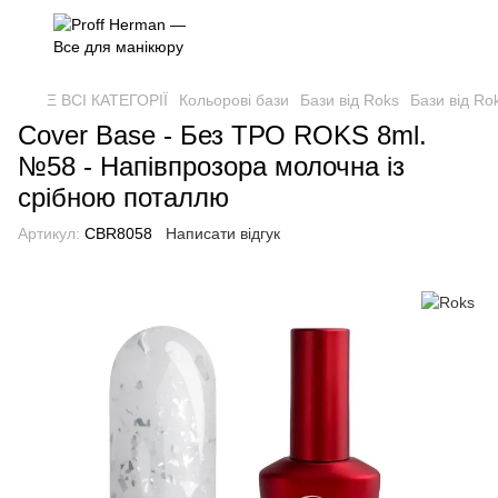
Ξ ВСІ КАТЕГОРІЇ
Кольорові бази
Бази від Roks
Бази від Ro
Cover Base - Без ТРО ROKS 8ml.
№58 - Напівпрозора молочна із
срібною поталлю
Артикул:
CBR8058
Написати відгук