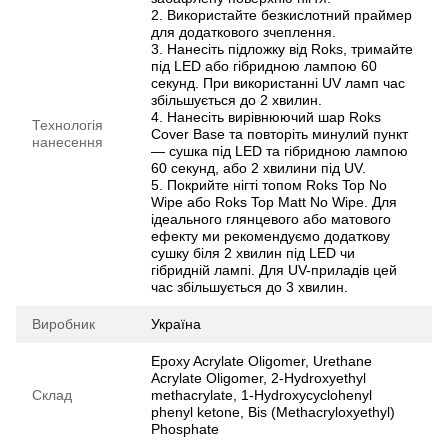
2. Використайте безкислотний праймер
для додаткового зчеплення.
3. Нанесіть підложку від Roks, тримайте
під LED або гібридною лампою 60
секунд. При використанні UV ламп час
збільшується до 2 хвилин.
4. Нанесіть вирівнюючий шар Roks
Технологія
Cover Base та повторіть минулий пункт
нанесення
— сушка під LED та гібридною лампою
60 секунд, або 2 хвилини під UV.
5. Покрийте нігті топом Roks Top No
Wipe або Roks Top Matt No Wipe. Для
ідеального глянцевого або матового
ефекту ми рекомендуємо додаткову
сушку біля 2 хвилин під LED чи
гібридній лампі. Для UV-приладів цей
час збільшується до 3 хвилин.
Виробник
Україна
Epoxy Acrylate Oligomer, Urethane
Acrylate Oligomer, 2-Hydroxyethyl
Склад
methacrylate, 1-Hydroxycyclohenyl
phenyl ketone, Bis (Methacryloxyethyl)
Phosphate