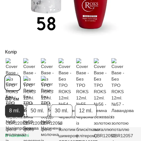
Колір
Об`єм
8 ml.
50 ml.
30 ml.
12 ml.
В наявності