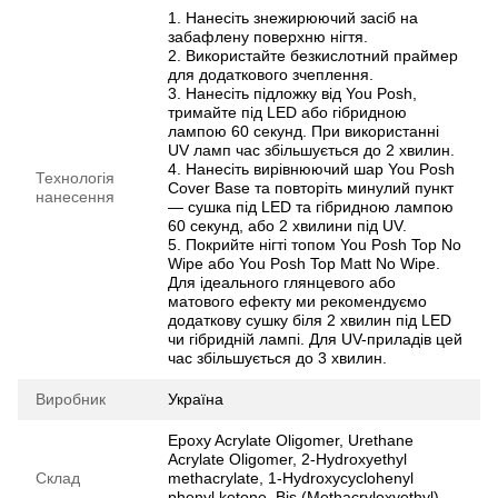
1. Нанесіть знежирюючий засіб на
забафлену поверхню нігтя.
2. Використайте безкислотний праймер
для додаткового зчеплення.
3. Нанесіть підложку від You Posh,
тримайте під LED або гібридною
лампою 60 секунд. При використанні
UV ламп час збільшується до 2 хвилин.
4. Нанесіть вирівнюючий шар You Posh
Технологія
Cover Base та повторіть минулий пункт
нанесення
— сушка під LED та гібридною лампою
60 секунд, або 2 хвилини під UV.
5. Покрийте нігті топом You Posh Top No
Wipe або You Posh Top Matt No Wipe.
Для ідеального глянцевого або
матового ефекту ми рекомендуємо
додаткову сушку біля 2 хвилин під LED
чи гібридній лампі. Для UV-приладів цей
час збільшується до 3 хвилин.
Виробник
Україна
Epoxy Acrylate Oligomer, Urethane
Acrylate Oligomer, 2-Hydroxyethyl
Склад
methacrylate, 1-Hydroxycyclohenyl
phenyl ketone, Bis (Methacryloxyethyl)