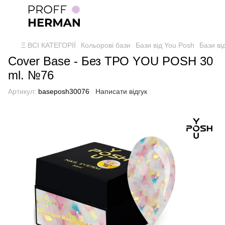
Ξ ВСІ КАТЕГОРІЇ
Кольорові бази
Бази від You Posh
Бази ві
Cover Base - Без ТРО YOU POSH 30
ml. №76
Артикул:
baseposh30076
Написати відгук