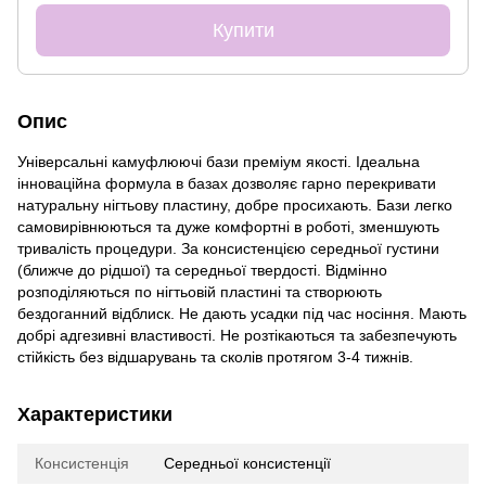
Купити
Опис
Універсальні камуфлюючі бази преміум якості. Ідеальна
інноваційна формула в базах дозволяє гарно перекривати
натуральну нігтьову пластину, добре просихають. Бази легко
самовирівнюються та дуже комфортні в роботі, зменшують
тривалість процедури. За консистенцією середньої густини
(ближче до рідшої) та середньої твердості. Відмінно
розподіляються по нігтьовій пластині та створюють
бездоганний відблиск. Не дають усадки під час носіння. Мають
добрі адгезивні властивості. Не розтікаються та забезпечують
стійкість без відшарувань та сколів протягом 3-4 тижнів.
Характеристики
Консистенція
Середньої консистенції