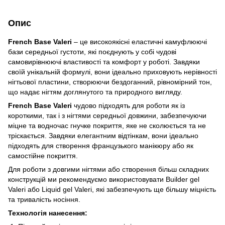
Опис
French Base Valeri
– це високоякісні еластичні камуфлюючі
бази середньої густоти, які поєднують у собі чудові
самовирівнюючі властивості та комфорт у роботі. Завдяки
своїй унікальній формулі, вони ідеально приховують нерівності
нігтьової пластини, створюючи бездоганний, рівномірний тон,
що надає нігтям доглянутого та природного вигляду.
French Base Valeri
чудово підходять для роботи як із
короткими, так і з нігтями середньої довжини, забезпечуючи
міцне та водночас гнучке покриття, яке не сколюється та не
тріскається. Завдяки елегантним відтінкам, вони ідеально
підходять для створення французького манікюру або як
самостійне покриття.
Для роботи з довгими нігтями або створення більш складних
конструкцій ми рекомендуємо використовувати Builder gel
Valeri або Liquid gel Valeri, які забезпечують ще більшу міцність
та тривалість носіння.
Технологія нанесення: