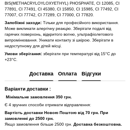
BIS(METHACRYLOYLOXYETHYL) PHOSPHATE, CI 12085, CI
77891, CI 77491, CI 45380, CI 15850, CI 15985, CI 77492, CI
77007, CI 77742, CI 77289, CI 77000, CI 77820.
Запобіжні заходи:
Тільки для професійного використання.
Може викликати алергічну реакцію. Зберігати подалі від
гарячих поверхонь, відкритого вогню, ультрафіолетового
випромінювання. Уникати контакту зі шкірою. Зберігати в
недоступному для дітей місці.
Умови зберігання:
зберігати при температурі від 15°C до
+23°C.
Доставка
Оплата
Відгуки
Варіанти доставки :
Мінімальне замовлення 350 грн.
Є 4 зручних способи отримати відправлення:
Вартість доставки Новою Поштою від 70 грн. При
замовленні до 2500 грн.
Якщо замовлення більше 2500 грн.
Доставка безкоштовна.