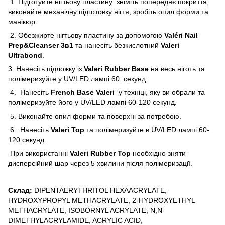
1. Підготуйте нігтьову пластину: зніміть попереднє покриття,
виконайте механічну підготовку нігтя, зробіть опил форми та
манікюр.
2. Обезжирте нігтьову пластину за допомогою
Valéri Nail
Prep&Cleanser 3в1
та нанесіть безкислотний
Valeri
Ultrabond
.
3. Нанесіть підложку із
Valeri Rubber Base
на весь ніготь та
полімеризуйте у UV/LED лампі 60 секунд.
4. Нанесіть
French Base Valeri
у техніці, яку ви обрали та
полімеризуйте його у UV/LED лампі 60-120 секунд.
5. Виконайте опил форми та поверхні за потребою.
6.. Нанесіть
Valeri Top
та полімеризуйте в UV/LED лампі 60-
120 секунд.
При використанні
Valeri Rubber Top
необхідно зняти
дисперсійний шар через 5 хвилини після полімеризації.
Склад:
DIPENTAERYTHRITOL HEXAACRYLATE,
HYDROXYPROPYL METHACRYLATE, 2-HYDROXYETHYL
METHACRYLATE, ISOBORNYL ACRYLATE, N,N-
DIMETHYLACRYLAMIDE, ACRYLIC ACID,