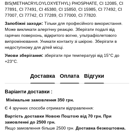
BIS(METHACRYLOYLOXYETHYL) PHOSPHATE, CI 12085, CI
77891, CI 77491, CI 45380, CI 15850, CI 15985, CI 77492, CI
77007, CI 77742, CI 77289, CI 77000, CI 77820.
Запобіжні заходи:
Тільки для професійного використання.
Може викликати алергічну реакцію. Зберігати подалі від
гарячих поверхонь, відкритого вогню, ультрафіолетового
випромінювання. Уникати контакту зі шкірою. Зберігати в
недоступному для дітей місці.
Умови зберігання:
зберігати при температурі від 15°C до
+23°C.
Доставка
Оплата
Відгуки
Варіанти доставки :
Мінімальне замовлення 350 грн.
Є 4 зручних способи отримати відправлення:
Вартість доставки Новою Поштою від 70 грн. При
замовленні до 2500 грн.
Якщо замовлення більше 2500 грн.
Доставка безкоштовна.