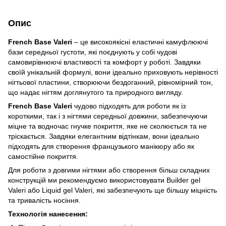
Опис
French Base Valeri
– це високоякісні еластичні камуфлюючі
бази середньої густоти, які поєднують у собі чудові
самовирівнюючі властивості та комфорт у роботі. Завдяки
своїй унікальній формулі, вони ідеально приховують нерівності
нігтьової пластини, створюючи бездоганний, рівномірний тон,
що надає нігтям доглянутого та природного вигляду.
French Base Valeri
чудово підходять для роботи як із
короткими, так і з нігтями середньої довжини, забезпечуючи
міцне та водночас гнучке покриття, яке не сколюється та не
тріскається. Завдяки елегантним відтінкам, вони ідеально
підходять для створення французького манікюру або як
самостійне покриття.
Для роботи з довгими нігтями або створення більш складних
конструкцій ми рекомендуємо використовувати Builder gel
Valeri або Liquid gel Valeri, які забезпечують ще більшу міцність
та тривалість носіння.
Технологія нанесення: