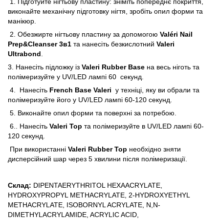
1. Підготуйте нігтьову пластину: зніміть попереднє покриття,
виконайте механічну підготовку нігтя, зробіть опил форми та
манікюр.
2. Обезжирте нігтьову пластину за допомогою
Valéri Nail
Prep&Cleanser 3в1
та нанесіть безкислотний
Valeri
Ultrabond
.
3. Нанесіть підложку із
Valeri Rubber Base
на весь ніготь та
полімеризуйте у UV/LED лампі 60 секунд.
4. Нанесіть
French Base Valeri
у техніці, яку ви обрали та
полімеризуйте його у UV/LED лампі 60-120 секунд.
5. Виконайте опил форми та поверхні за потребою.
6.. Нанесіть
Valeri Top
та полімеризуйте в UV/LED лампі 60-
120 секунд.
При використанні
Valeri Rubber Top
необхідно зняти
дисперсійний шар через 5 хвилини після полімеризації.
Склад:
DIPENTAERYTHRITOL HEXAACRYLATE,
HYDROXYPROPYL METHACRYLATE, 2-HYDROXYETHYL
METHACRYLATE, ISOBORNYL ACRYLATE, N,N-
DIMETHYLACRYLAMIDE, ACRYLIC ACID,