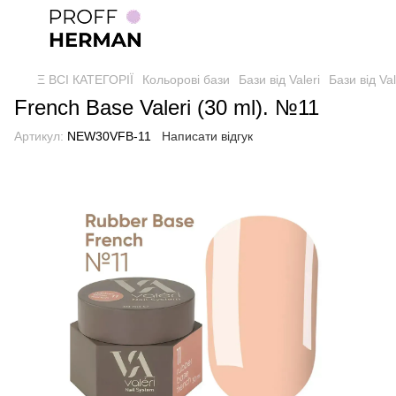
Ξ ВСІ КАТЕГОРІЇ
Кольорові бази
Бази від Valeri
Бази від Val
French Base Valeri (30 ml). №11
Артикул:
NEW30VFB-11
Написати відгук