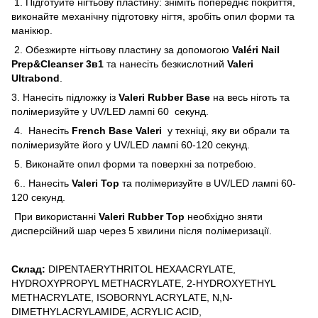
1. Підготуйте нігтьову пластину: зніміть попереднє покриття,
виконайте механічну підготовку нігтя, зробіть опил форми та
манікюр.
2. Обезжирте нігтьову пластину за допомогою
Valéri Nail
Prep&Cleanser 3в1
та нанесіть безкислотний
Valeri
Ultrabond
.
3. Нанесіть підложку із
Valeri Rubber Base
на весь ніготь та
полімеризуйте у UV/LED лампі 60 секунд.
4. Нанесіть
French Base Valeri
у техніці, яку ви обрали та
полімеризуйте його у UV/LED лампі 60-120 секунд.
5. Виконайте опил форми та поверхні за потребою.
6.. Нанесіть
Valeri Top
та полімеризуйте в UV/LED лампі 60-
120 секунд.
При використанні
Valeri Rubber Top
необхідно зняти
дисперсійний шар через 5 хвилини після полімеризації.
Склад:
DIPENTAERYTHRITOL HEXAACRYLATE,
HYDROXYPROPYL METHACRYLATE, 2-HYDROXYETHYL
METHACRYLATE, ISOBORNYL ACRYLATE, N,N-
DIMETHYLACRYLAMIDE, ACRYLIC ACID,