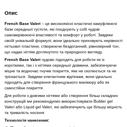
Опис
French Base Valeri
– це високоякісні еластичні камуфлюючі
бази середньої густоти, які поєднують у собі чудові
самовирівнюючі властивості та комфорт у роботі. Завдяки
своїй унікальній формулі, вони ідеально приховують нерівності
нігтьової пластини, створюючи бездоганний, рівномірний тон,
що надає нігтям доглянутого та природного вигляду.
French Base Valeri
чудово підходять для роботи як із
короткими, так і з нігтями середньої довжини, забезпечуючи
міцне та водночас гнучке покриття, яке не сколюється та не
тріскається. Завдяки елегантним відтінкам, вони ідеально
підходять для створення французького манікюру або як
самостійне покриття.
Для роботи з довгими нігтями або створення більш складних
конструкцій ми рекомендуємо використовувати Builder gel
Valeri або Liquid gel Valeri, які забезпечують ще більшу міцність
та тривалість носіння.
Технологія нанесення: