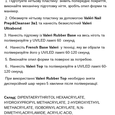
1. Підготуйте нігтьову пластину: зніміть попереднє покриття,
виконайте механічну підготовку нігтя, зробіть опил форми та
манікюр.
2. Обезжирте нігтьову пластину за допомогою
Valéri Nail
Prep&Cleanser 3в1
та нанесіть безкислотний
Valeri
Ultrabond
.
3. Нанесіть підложку із
Valeri Rubber Base
на весь ніготь та
полімеризуйте у UV/LED лампі 60 секунд.
4. Нанесіть
French Base Valeri
у техніці, яку ви обрали та
полімеризуйте його у UV/LED лампі 60-120 секунд.
5. Виконайте опил форми та поверхні за потребою.
6.. Нанесіть
Valeri Top
та полімеризуйте в UV/LED лампі 60-
120 секунд.
При використанні
Valeri Rubber Top
необхідно зняти
дисперсійний шар через 5 хвилини після полімеризації.
Склад:
DIPENTAERYTHRITOL HEXAACRYLATE,
HYDROXYPROPYL METHACRYLATE, 2-HYDROXYETHYL
METHACRYLATE, ISOBORNYL ACRYLATE, N,N-
DIMETHYLACRYLAMIDE, ACRYLIC ACID,