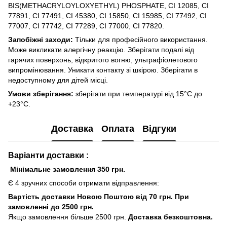
BIS(METHACRYLOYLOXYETHYL) PHOSPHATE, CI 12085, CI
77891, CI 77491, CI 45380, CI 15850, CI 15985, CI 77492, CI
77007, CI 77742, CI 77289, CI 77000, CI 77820.
Запобіжні заходи:
Тільки для професійного використання.
Може викликати алергічну реакцію. Зберігати подалі від
гарячих поверхонь, відкритого вогню, ультрафіолетового
випромінювання. Уникати контакту зі шкірою. Зберігати в
недоступному для дітей місці.
Умови зберігання:
зберігати при температурі від 15°C до
+23°C.
Доставка
Оплата
Відгуки
Варіанти доставки :
Мінімальне замовлення 350 грн.
Є 4 зручних способи отримати відправлення:
Вартість доставки Новою Поштою від 70 грн. При
замовленні до 2500 грн.
Якщо замовлення більше 2500 грн.
Доставка безкоштовна.