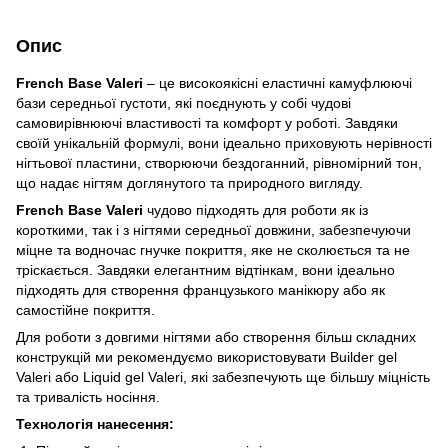
Опис
French Base Valeri
– це високоякісні еластичні камуфлюючі
бази середньої густоти, які поєднують у собі чудові
самовирівнюючі властивості та комфорт у роботі. Завдяки
своїй унікальній формулі, вони ідеально приховують нерівності
нігтьової пластини, створюючи бездоганний, рівномірний тон,
що надає нігтям доглянутого та природного вигляду.
French Base Valeri
чудово підходять для роботи як із
короткими, так і з нігтями середньої довжини, забезпечуючи
міцне та водночас гнучке покриття, яке не сколюється та не
тріскається. Завдяки елегантним відтінкам, вони ідеально
підходять для створення французького манікюру або як
самостійне покриття.
Для роботи з довгими нігтями або створення більш складних
конструкцій ми рекомендуємо використовувати Builder gel
Valeri або Liquid gel Valeri, які забезпечують ще більшу міцність
та тривалість носіння.
Технологія нанесення: