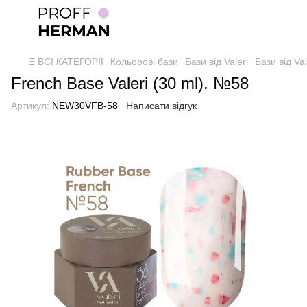
Ξ ВСІ КАТЕГОРІЇ
Кольорові бази
Бази від Valeri
Бази від Val
French Base Valeri (30 ml). №58
Артикул:
NEW30VFB-58
Написати відгук