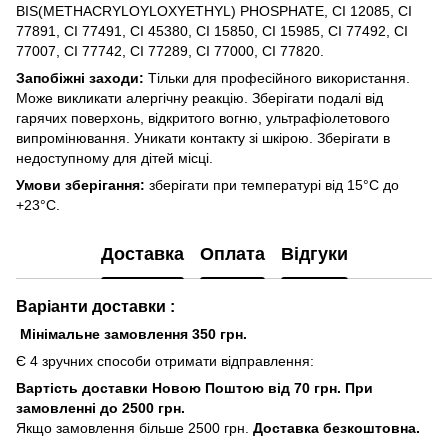
BIS(METHACRYLOYLOXYETHYL) PHOSPHATE, CI 12085, CI
77891, CI 77491, CI 45380, CI 15850, CI 15985, CI 77492, CI
77007, CI 77742, CI 77289, CI 77000, CI 77820.
Запобіжні заходи:
Тільки для професійного використання.
Може викликати алергічну реакцію. Зберігати подалі від
гарячих поверхонь, відкритого вогню, ультрафіолетового
випромінювання. Уникати контакту зі шкірою. Зберігати в
недоступному для дітей місці.
Умови зберігання:
зберігати при температурі від 15°C до
+23°C.
Доставка
Оплата
Відгуки
Варіанти доставки :
Мінімальне замовлення 350 грн.
Є 4 зручних способи отримати відправлення:
Вартість доставки Новою Поштою від 70 грн. При
замовленні до 2500 грн.
Якщо замовлення більше 2500 грн.
Доставка безкоштовна.