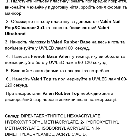
1. Підготуйте нігтьову пластину: зніміть попереднє покриття,
виконайте механічну підготовку нігтя, зробіть опил форми та
манікюр.
2. Обезжирте нігтьову пластину за допомогою
Valéri Nail
Prep&Cleanser 3в1
та нанесіть безкислотний
Valeri
Ultrabond
.
3. Нанесіть підложку із
Valeri Rubber Base
на весь ніготь та
полімеризуйте у UV/LED лампі 60 секунд.
4. Нанесіть
French Base Valeri
у техніці, яку ви обрали та
полімеризуйте його у UV/LED лампі 60-120 секунд.
5. Виконайте опил форми та поверхні за потребою.
6.. Нанесіть
Valeri Top
та полімеризуйте в UV/LED лампі 60-
120 секунд.
При використанні
Valeri Rubber Top
необхідно зняти
дисперсійний шар через 5 хвилини після полімеризації.
Склад:
DIPENTAERYTHRITOL HEXAACRYLATE,
HYDROXYPROPYL METHACRYLATE, 2-HYDROXYETHYL
METHACRYLATE, ISOBORNYL ACRYLATE, N,N-
DIMETHYLACRYLAMIDE, ACRYLIC ACID,