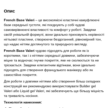
Опис
French Base Valeri
– це високоякісні еластичні камуфлюючі
бази середньої густоти, які поєднують у собі чудові
самовирівнюючі властивості та комфорт у роботі. Завдяки
своїй унікальній формулі, вони ідеально приховують нерівності
нігтьової пластини, створюючи бездоганний, рівномірний тон,
що надає нігтям доглянутого та природного вигляду.
French Base Valeri
чудово підходять для роботи як із
короткими, так і з нігтями середньої довжини, забезпечуючи
міцне та водночас гнучке покриття, яке не сколюється та не
тріскається. Завдяки елегантним відтінкам, вони ідеально
підходять для створення французького манікюру або як
самостійне покриття.
Для роботи з довгими нігтями або створення більш складних
конструкцій ми рекомендуємо використовувати Builder gel
Valeri або Liquid gel Valeri, які забезпечують ще більшу міцність
та тривалість носіння.
Технологія нанесення: