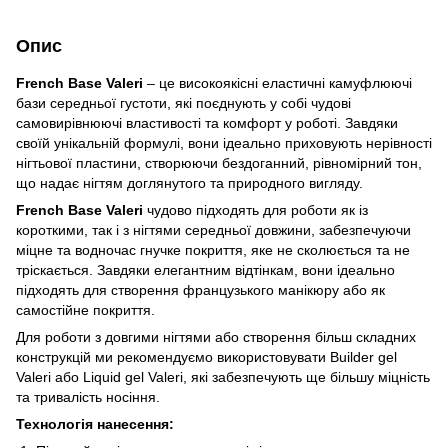
Опис
French Base Valeri
– це високоякісні еластичні камуфлюючі
бази середньої густоти, які поєднують у собі чудові
самовирівнюючі властивості та комфорт у роботі. Завдяки
своїй унікальній формулі, вони ідеально приховують нерівності
нігтьової пластини, створюючи бездоганний, рівномірний тон,
що надає нігтям доглянутого та природного вигляду.
French Base Valeri
чудово підходять для роботи як із
короткими, так і з нігтями середньої довжини, забезпечуючи
міцне та водночас гнучке покриття, яке не сколюється та не
тріскається. Завдяки елегантним відтінкам, вони ідеально
підходять для створення французького манікюру або як
самостійне покриття.
Для роботи з довгими нігтями або створення більш складних
конструкцій ми рекомендуємо використовувати Builder gel
Valeri або Liquid gel Valeri, які забезпечують ще більшу міцність
та тривалість носіння.
Технологія нанесення: