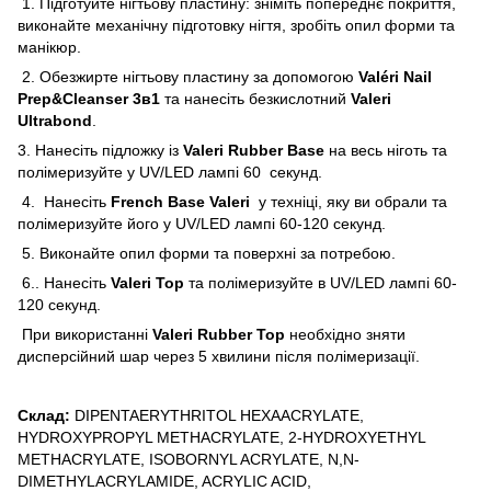
1. Підготуйте нігтьову пластину: зніміть попереднє покриття,
виконайте механічну підготовку нігтя, зробіть опил форми та
манікюр.
2. Обезжирте нігтьову пластину за допомогою
Valéri Nail
Prep&Cleanser 3в1
та нанесіть безкислотний
Valeri
Ultrabond
.
3. Нанесіть підложку із
Valeri Rubber Base
на весь ніготь та
полімеризуйте у UV/LED лампі 60 секунд.
4. Нанесіть
French Base Valeri
у техніці, яку ви обрали та
полімеризуйте його у UV/LED лампі 60-120 секунд.
5. Виконайте опил форми та поверхні за потребою.
6.. Нанесіть
Valeri Top
та полімеризуйте в UV/LED лампі 60-
120 секунд.
При використанні
Valeri Rubber Top
необхідно зняти
дисперсійний шар через 5 хвилини після полімеризації.
Склад:
DIPENTAERYTHRITOL HEXAACRYLATE,
HYDROXYPROPYL METHACRYLATE, 2-HYDROXYETHYL
METHACRYLATE, ISOBORNYL ACRYLATE, N,N-
DIMETHYLACRYLAMIDE, ACRYLIC ACID,