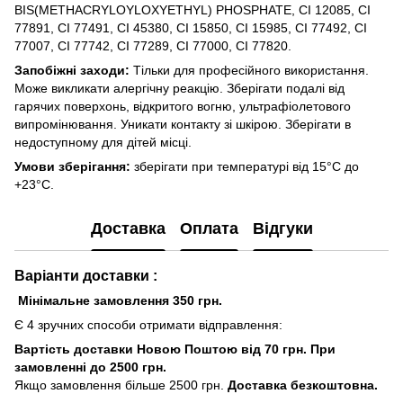
BIS(METHACRYLOYLOXYETHYL) PHOSPHATE, CI 12085, CI
77891, CI 77491, CI 45380, CI 15850, CI 15985, CI 77492, CI
77007, CI 77742, CI 77289, CI 77000, CI 77820.
Запобіжні заходи:
Тільки для професійного використання.
Може викликати алергічну реакцію. Зберігати подалі від
гарячих поверхонь, відкритого вогню, ультрафіолетового
випромінювання. Уникати контакту зі шкірою. Зберігати в
недоступному для дітей місці.
Умови зберігання:
зберігати при температурі від 15°C до
+23°C.
Доставка
Оплата
Відгуки
Варіанти доставки :
Мінімальне замовлення 350 грн.
Є 4 зручних способи отримати відправлення:
Вартість доставки Новою Поштою від 70 грн. При
замовленні до 2500 грн.
Якщо замовлення більше 2500 грн.
Доставка безкоштовна.