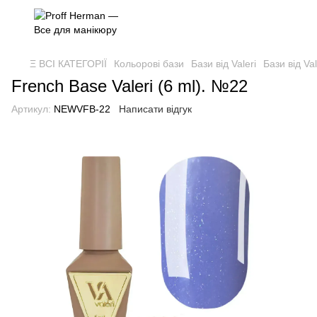
Ξ ВСІ КАТЕГОРІЇ
Кольорові бази
Бази від Valeri
Бази від Val
French Base Valeri (6 ml). №22
Артикул:
NEWVFB-22
Написати відгук