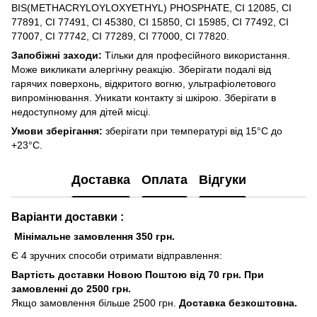
BIS(METHACRYLOYLOXYETHYL) PHOSPHATE, CI 12085, CI
77891, CI 77491, CI 45380, CI 15850, CI 15985, CI 77492, CI
77007, CI 77742, CI 77289, CI 77000, CI 77820.
Запобіжні заходи:
Тільки для професійного використання.
Може викликати алергічну реакцію. Зберігати подалі від
гарячих поверхонь, відкритого вогню, ультрафіолетового
випромінювання. Уникати контакту зі шкірою. Зберігати в
недоступному для дітей місці.
Умови зберігання:
зберігати при температурі від 15°C до
+23°C.
Доставка
Оплата
Відгуки
Варіанти доставки :
Мінімальне замовлення 350 грн.
Є 4 зручних способи отримати відправлення:
Вартість доставки Новою Поштою від 70 грн. При
замовленні до 2500 грн.
Якщо замовлення більше 2500 грн.
Доставка безкоштовна.