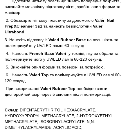
1. Підготуйте нігтьову пластину: зніміть попереднє покриття,
виконайте механічну підготовку нігтя, зробіть опил форми та
манікюр.
2. Обезжирте нігтьову пластину за допомогою
Valéri Nail
Prep&Cleanser 3в1
та нанесіть безкислотний
Valeri
Ultrabond
.
3. Нанесіть підложку із
Valeri Rubber Base
на весь ніготь та
полімеризуйте у UV/LED лампі 60 секунд.
4. Нанесіть
French Base Valeri
у техніці, яку ви обрали та
полімеризуйте його у UV/LED лампі 60-120 секунд.
5. Виконайте опил форми та поверхні за потребою.
6.. Нанесіть
Valeri Top
та полімеризуйте в UV/LED лампі 60-
120 секунд.
При використанні
Valeri Rubber Top
необхідно зняти
дисперсійний шар через 5 хвилини після полімеризації.
Склад:
DIPENTAERYTHRITOL HEXAACRYLATE,
HYDROXYPROPYL METHACRYLATE, 2-HYDROXYETHYL
METHACRYLATE, ISOBORNYL ACRYLATE, N,N-
DIMETHYLACRYLAMIDE, ACRYLIC ACID,