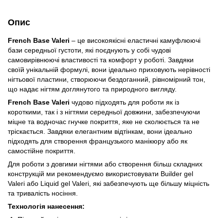
Опис
French Base Valeri
– це високоякісні еластичні камуфлюючі
бази середньої густоти, які поєднують у собі чудові
самовирівнюючі властивості та комфорт у роботі. Завдяки
своїй унікальній формулі, вони ідеально приховують нерівності
нігтьової пластини, створюючи бездоганний, рівномірний тон,
що надає нігтям доглянутого та природного вигляду.
French Base Valeri
чудово підходять для роботи як із
короткими, так і з нігтями середньої довжини, забезпечуючи
міцне та водночас гнучке покриття, яке не сколюється та не
тріскається. Завдяки елегантним відтінкам, вони ідеально
підходять для створення французького манікюру або як
самостійне покриття.
Для роботи з довгими нігтями або створення більш складних
конструкцій ми рекомендуємо використовувати Builder gel
Valeri або Liquid gel Valeri, які забезпечують ще більшу міцність
та тривалість носіння.
Технологія нанесення: