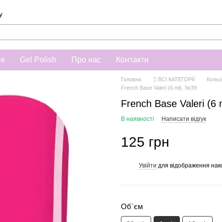
у
se
Gel Polish
Про нас
Контакти
Головна
Ξ ВСІ КАТЕГОРІЇ
Кольо
French Base Valeri (6 ml). №39
French Base Valeri (6
В наявності
Написати відгук
125 грн
Увійти
для відображення нак
%
Об`єм