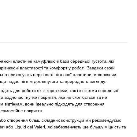
оякісні еластичні камуфлюючі бази середньої густоти, які
ирівнюючі властивості та комфорт у роботі. Завдяки своїй
льно приховують нерівності нігтьової пластини, створюючи
 що надає нігтям доглянутого та природного вигляду.
одять для роботи як із короткими, так і з нігтями середньої
а водночас гнучке покриття, яке не сколюється та не
им відтінкам, вони ідеально підходять для створення
 самостійне покриття.
 або створення більш складних конструкцій ми рекомендуємо
eri або Liquid gel Valeri, які забезпечують ще більшу міцність та