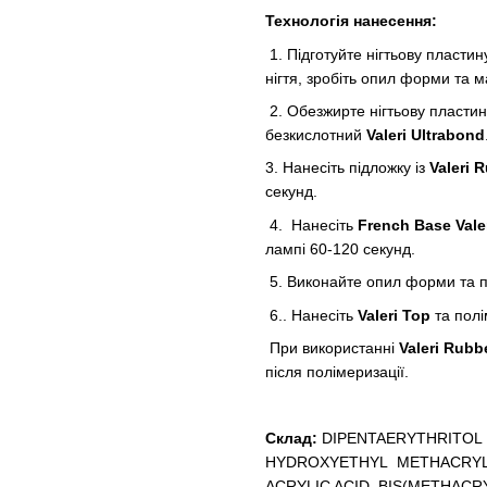
Технологія нанесення:
1. Підготуйте нігтьову пластин
нігтя, зробіть опил форми та м
2. Обезжирте нігтьову пласти
безкислотний
Valeri Ultrabond
3. Нанесіть підложку із
Valeri 
секунд.
4. Нанесіть
French Base Vale
лампі 60-120 секунд.
5. Виконайте опил форми та п
6.. Нанесіть
Valeri Top
та пол
При використанні
Valeri Rubb
після полімеризації.
Склад:
DIPENTAERYTHRITOL
HYDROXYETHYL METHACRYLA
ACRYLIC ACID, BIS(METHACRY