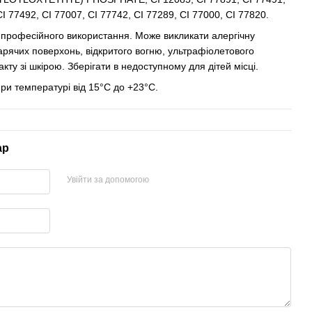
CI 77492, CI 77007, CI 77742, CI 77289, CI 77000, CI 77820.
 професійного використання. Може викликати алергічну
гарячих поверхонь, відкритого вогню, ультрафіолетового
ту зі шкірою. Зберігати в недоступному для дітей місці.
при температурі від 15°C до +23°C.
ар
Увійти за допомогою