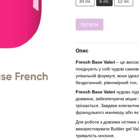
30 ml.
6 ml.
12 ml.
Купити
Опис
French Base Valeri
– це висок
поєднують у собі чудові самов
унікальній формулі, вони ідеа
бездоганний, рівномірний тон,
French Base Valeri
чудово підх
довжини, забезпечуючи міцне т
тріскається. Завдяки елегантн
французького манікюру або як
Для роботи з довгими нігтями
використовувати Builder gel Val
тривалість носіння.