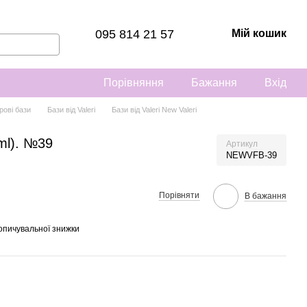
095 814 21 57
Мій кошик
Порівняння
Бажання
Вхід
рові бази
Бази від Valeri
Бази від Valeri New Valeri
 ml). №39
Артикул
NEWVFB-39
Порівняти
В бажання
опичувальної знижки