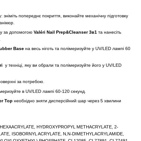
у: зніміть попереднє покриття, виконайте механічну підготовку
анікюр.
ну за допомогою
Valéri Nail Prep&Cleanser 3в1
та нанесіть
.
Rubber Base
на весь ніготь та полімеризуйте у UV/LED лампі 60
ri
у техніці, яку ви обрали та полімеризуйте його у UV/LED
оверхні за потребою.
імеризуйте в UV/LED лампі 60-120 секунд.
er Top
необхідно зняти дисперсійний шар через 5 хвилини
 HEXAACRYLATE, HYDROXYPROPYL METHACRYLATE, 2-
TE, ISOBORNYL ACRYLATE, N,N-DIMETHYLACRYLAMIDE,
LOYLOXYETHYL) PHOSPHATE, CI 12085, CI 77891, CI 77491,