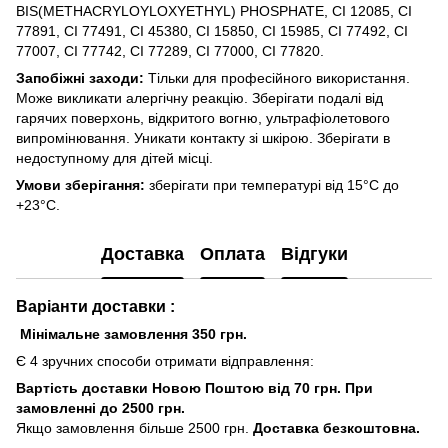
BIS(METHACRYLOYLOXYETHYL) PHOSPHATE, CI 12085, CI
77891, CI 77491, CI 45380, CI 15850, CI 15985, CI 77492, CI
77007, CI 77742, CI 77289, CI 77000, CI 77820.
Запобіжні заходи:
Тільки для професійного використання.
Може викликати алергічну реакцію. Зберігати подалі від
гарячих поверхонь, відкритого вогню, ультрафіолетового
випромінювання. Уникати контакту зі шкірою. Зберігати в
недоступному для дітей місці.
Умови зберігання:
зберігати при температурі від 15°C до
+23°C.
Доставка
Оплата
Відгуки
Варіанти доставки :
Мінімальне замовлення 350 грн.
Є 4 зручних способи отримати відправлення:
Вартість доставки Новою Поштою від 70 грн. При
замовленні до 2500 грн.
Якщо замовлення більше 2500 грн.
Доставка безкоштовна.