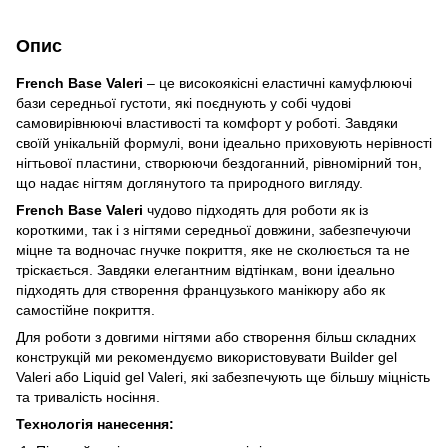
Опис
French Base Valeri
– це високоякісні еластичні камуфлюючі
бази середньої густоти, які поєднують у собі чудові
самовирівнюючі властивості та комфорт у роботі. Завдяки
своїй унікальній формулі, вони ідеально приховують нерівності
нігтьової пластини, створюючи бездоганний, рівномірний тон,
що надає нігтям доглянутого та природного вигляду.
French Base Valeri
чудово підходять для роботи як із
короткими, так і з нігтями середньої довжини, забезпечуючи
міцне та водночас гнучке покриття, яке не сколюється та не
тріскається. Завдяки елегантним відтінкам, вони ідеально
підходять для створення французького манікюру або як
самостійне покриття.
Для роботи з довгими нігтями або створення більш складних
конструкцій ми рекомендуємо використовувати Builder gel
Valeri або Liquid gel Valeri, які забезпечують ще більшу міцність
та тривалість носіння.
Технологія нанесення: