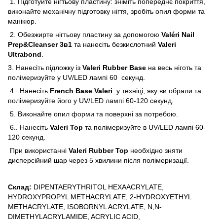
1. Підготуйте нігтьову пластину: зніміть попереднє покриття,
виконайте механічну підготовку нігтя, зробіть опил форми та
манікюр.
2. Обезжирте нігтьову пластину за допомогою
Valéri Nail
Prep&Cleanser 3в1
та нанесіть безкислотний
Valeri
Ultrabond
.
3. Нанесіть підложку із
Valeri Rubber Base
на весь ніготь та
полімеризуйте у UV/LED лампі 60 секунд.
4. Нанесіть
French Base Valeri
у техніці, яку ви обрали та
полімеризуйте його у UV/LED лампі 60-120 секунд.
5. Виконайте опил форми та поверхні за потребою.
6.. Нанесіть
Valeri Top
та полімеризуйте в UV/LED лампі 60-
120 секунд.
При використанні
Valeri Rubber Top
необхідно зняти
дисперсійний шар через 5 хвилини після полімеризації.
Склад:
DIPENTAERYTHRITOL HEXAACRYLATE,
HYDROXYPROPYL METHACRYLATE, 2-HYDROXYETHYL
METHACRYLATE, ISOBORNYL ACRYLATE, N,N-
DIMETHYLACRYLAMIDE, ACRYLIC ACID,