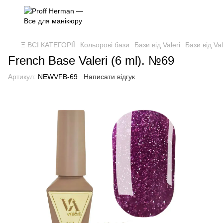
Ξ ВСІ КАТЕГОРІЇ
Кольорові бази
Бази від Valeri
Бази від Val
French Base Valeri (6 ml). №69
Артикул:
NEWVFB-69
Написати відгук