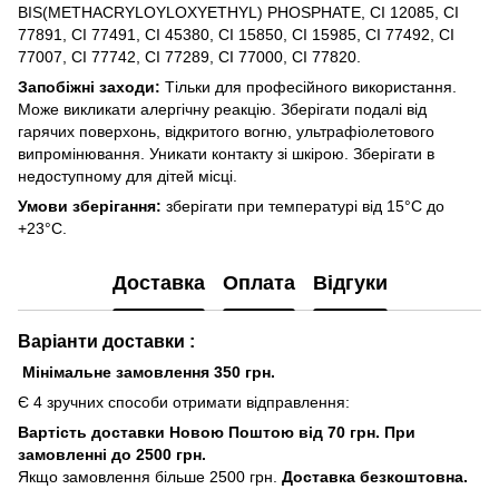
BIS(METHACRYLOYLOXYETHYL) PHOSPHATE, CI 12085, CI
77891, CI 77491, CI 45380, CI 15850, CI 15985, CI 77492, CI
77007, CI 77742, CI 77289, CI 77000, CI 77820.
Запобіжні заходи:
Тільки для професійного використання.
Може викликати алергічну реакцію. Зберігати подалі від
гарячих поверхонь, відкритого вогню, ультрафіолетового
випромінювання. Уникати контакту зі шкірою. Зберігати в
недоступному для дітей місці.
Умови зберігання:
зберігати при температурі від 15°C до
+23°C.
Доставка
Оплата
Відгуки
Варіанти доставки :
Мінімальне замовлення 350 грн.
Є 4 зручних способи отримати відправлення:
Вартість доставки Новою Поштою від 70 грн. При
замовленні до 2500 грн.
Якщо замовлення більше 2500 грн.
Доставка безкоштовна.