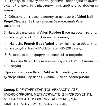
1. Підготуйте нігтьову пластину: зніміть попереднє покриття,
виконайте механічну підготовку нігтя, зробіть опил форми та
манікюр.
2. Обезжирте нігтьову пластину за допомогою
Valéri Nail
Prep&Cleanser 3в1
та нанесіть безкислотний
Valeri
Ultrabond
.
3. Нанесіть підложку із
Valeri Rubber Base
на весь ніготь та
полімеризуйте у UV/LED лампі 60 секунд.
4. Нанесіть
French Base Valeri
у техніці, яку ви обрали та
полімеризуйте його у UV/LED лампі 60-120 секунд.
5. Виконайте опил форми та поверхні за потребою.
6.. Нанесіть
Valeri Top
та полімеризуйте в UV/LED лампі 60-
120 секунд.
При використанні
Valeri Rubber Top
необхідно зняти
дисперсійний шар через 5 хвилини після полімеризації.
Склад:
DIPENTAERYTHRITOL HEXAACRYLATE,
HYDROXYPROPYL METHACRYLATE, 2-HYDROXYETHYL
METHACRYLATE, ISOBORNYL ACRYLATE, N,N-
DIMETHYLACRYLAMIDE, ACRYLIC ACID,