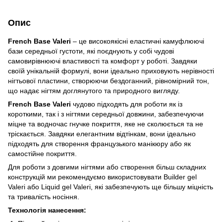
Опис
French Base Valeri
– це високоякісні еластичні камуфлюючі
бази середньої густоти, які поєднують у собі чудові
самовирівнюючі властивості та комфорт у роботі. Завдяки
своїй унікальній формулі, вони ідеально приховують нерівності
нігтьової пластини, створюючи бездоганний, рівномірний тон,
що надає нігтям доглянутого та природного вигляду.
French Base Valeri
чудово підходять для роботи як із
короткими, так і з нігтями середньої довжини, забезпечуючи
міцне та водночас гнучке покриття, яке не сколюється та не
тріскається. Завдяки елегантним відтінкам, вони ідеально
підходять для створення французького манікюру або як
самостійне покриття.
Для роботи з довгими нігтями або створення більш складних
конструкцій ми рекомендуємо використовувати Builder gel
Valeri або Liquid gel Valeri, які забезпечують ще більшу міцність
та тривалість носіння.
Технологія нанесення: