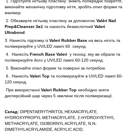
1. Підготуйте нігтьову пластину: зніміть попереднє покриття,
виконайте механічну підготовку нігтя, зробіть опил форми та
манікюр.
2. Обезжирте нігтьову пластину за допомогою
Valéri Nail
Prep&Cleanser 3в1
та нанесіть безкислотний
Valeri
Ultrabond
.
3. Нанесіть підложку із
Valeri Rubber Base
на весь ніготь та
полімеризуйте у UV/LED лампі 60 секунд.
4. Нанесіть
French Base Valeri
у техніці, яку ви обрали та
полімеризуйте його у UV/LED лампі 60-120 секунд.
5. Виконайте опил форми та поверхні за потребою.
6.. Нанесіть
Valeri Top
та полімеризуйте в UV/LED лампі 60-
120 секунд.
При використанні
Valeri Rubber Top
необхідно зняти
дисперсійний шар через 5 хвилини після полімеризації.
Склад:
DIPENTAERYTHRITOL HEXAACRYLATE,
HYDROXYPROPYL METHACRYLATE, 2-HYDROXYETHYL
METHACRYLATE, ISOBORNYL ACRYLATE, N,N-
DIMETHYLACRYLAMIDE, ACRYLIC ACID,