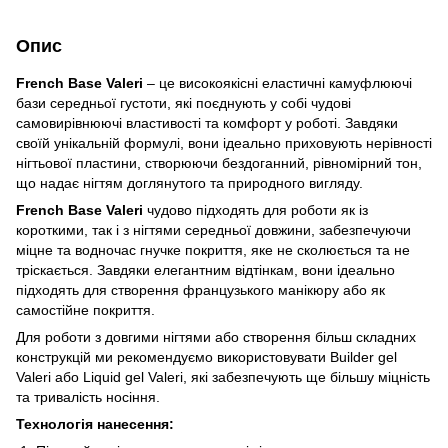
Опис
French Base Valeri
– це високоякісні еластичні камуфлюючі
бази середньої густоти, які поєднують у собі чудові
самовирівнюючі властивості та комфорт у роботі. Завдяки
своїй унікальній формулі, вони ідеально приховують нерівності
нігтьової пластини, створюючи бездоганний, рівномірний тон,
що надає нігтям доглянутого та природного вигляду.
French Base Valeri
чудово підходять для роботи як із
короткими, так і з нігтями середньої довжини, забезпечуючи
міцне та водночас гнучке покриття, яке не сколюється та не
тріскається. Завдяки елегантним відтінкам, вони ідеально
підходять для створення французького манікюру або як
самостійне покриття.
Для роботи з довгими нігтями або створення більш складних
конструкцій ми рекомендуємо використовувати Builder gel
Valeri або Liquid gel Valeri, які забезпечують ще більшу міцність
та тривалість носіння.
Технологія нанесення: