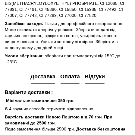
BIS(METHACRYLOYLOXYETHYL) PHOSPHATE, CI 12085, CI
77891, CI 77491, CI 45380, CI 15850, CI 15985, CI 77492, CI
77007, CI 77742, CI 77289, CI 77000, CI 77820.
Запобіжні заходи:
Тільки для професійного використання.
Може викликати алергічну реакцію. Зберігати подалі від
гарячих поверхонь, відкритого вогню, ультрафіолетового
випромінювання. Уникати контакту зі шкірою. Зберігати в
недоступному для дітей місці.
Умови зберігання:
зберігати при температурі від 15°C до
+23°C.
Доставка
Оплата
Відгуки
Варіанти доставки :
Мінімальне замовлення 350 грн.
Є 4 зручних способи отримати відправлення:
Вартість доставки Новою Поштою від 70 грн. При
замовленні до 2500 грн.
Якщо замовлення більше 2500 грн.
Доставка безкоштовна.