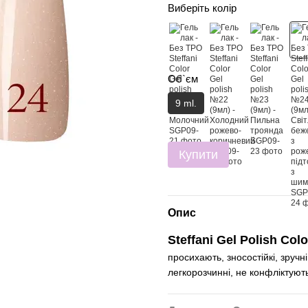
Виберіть колір
Об`єм
9 ml.
Купити
Опис
Steffani Gel Polish Colo
просихають, зносостійкі, зручн
легкорозчинні, не конфліктуют