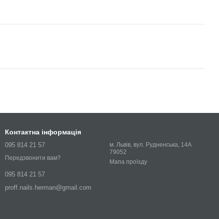
Контактна інформація
095 814 21 57
м. Львів, вул. Рудненська, 14А
79052
Передзвонити вам?
Мапа проїзду
095 814 21 57
proff.nails.herman@gmail.com