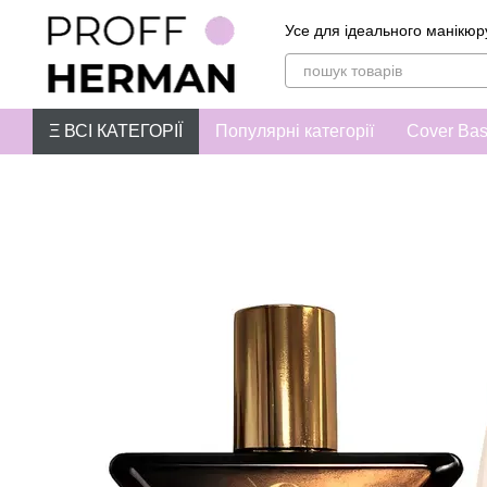
Перейти до основного контенту
Усе для ідеального манікюр
Ξ ВСІ КАТЕГОРІЇ
Популярні категорії
Cover Ba