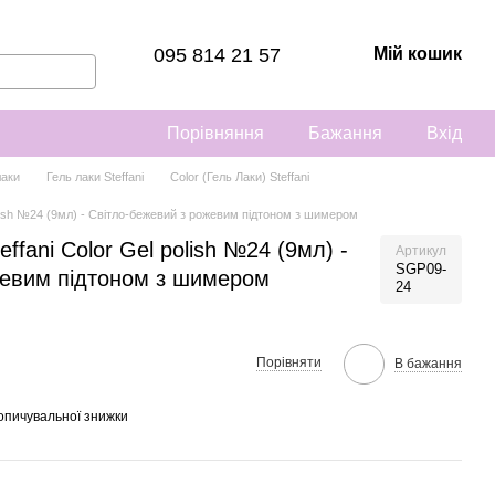
095 814 21 57
Мій кошик
Порівняння
Бажання
Вхід
лаки
Гель лаки Steffani
Color (Гель Лаки) Steffani
polish №24 (9мл) - Світло-бежевий з рожевим підтоном з шимером
ffani Color Gel polish №24 (9мл) -
Артикул
SGP09-
жевим підтоном з шимером
24
Порівняти
В бажання
опичувальної знижки