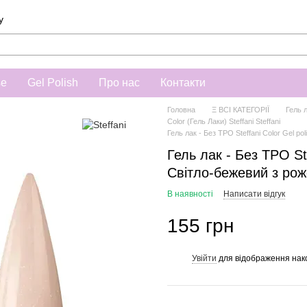
у
se
Gel Polish
Про нас
Контакти
Головна
Ξ ВСІ КАТЕГОРІЇ
Гель 
Color (Гель Лаки) Steffani Steffani
Гель лак - Без ТРО Steffani Color Gel 
Гель лак - Без ТРО Ste
Світло-бежевий з ро
В наявності
Написати відгук
155 грн
Увійти
для відображення нак
%