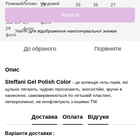
Купити
Увійти
для відображення накопичувальної знижки
%
До обраного
Порівняти
Опис
Steffani Gel Polish Color
- це колекція гель-лаків, які
щільно лягають, чудово просихають, зносостійкі, зручні в
нанесенні, самовирівнюються по нігтьовій пластині,
легкорозчинні, не конфліктують з іншими ТМ.
Доставка
Оплата
Відгуки
Варіанти доставки :