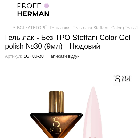
Ξ ВСІ КАТЕГОРІЇ
Гель лаки
Гель лаки Steffani
Color (Гель Л
Гель лак - Без ТРО Steffani Color Gel
polish №30 (9мл) - Нюдовий
Артикул:
SGP09-30
Написати відгук