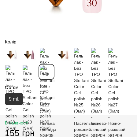
Колір
Об`єм
9 ml.
В наявності
155 грн