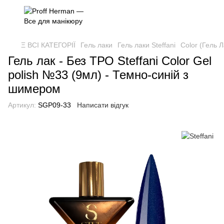
Ξ ВСІ КАТЕГОРІЇ
Гель лаки
Гель лаки Steffani
Color (Гель Л
Гель лак - Без ТРО Steffani Color Gel
polish №33 (9мл) - Темно-синій з
шимером
Артикул:
SGP09-33
Написати відгук