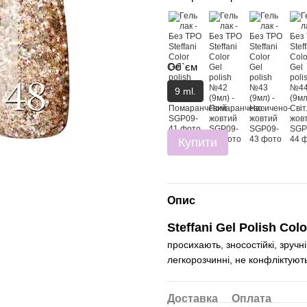
Об`єм
9 ml.
Купити
Опис
Steffani Gel Polish Colo
просихають, зносостійкі, зручн
легкорозчинні, не конфліктуют
Доставка
Оплата