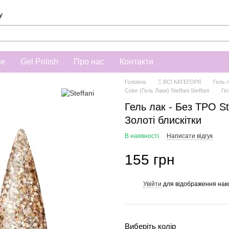
у
se
Gel Polish
Про нас
Контакти
Головна
Ξ ВСІ КАТЕГОРІЇ
Гель 
Color (Гель Лаки) Steffani Steffani
Ге
Гель лак - Без ТРО Ste
Золоті блискітки
В наявності
Написати відгук
155 грн
Увійти
для відображення нак
%
Виберіть колір