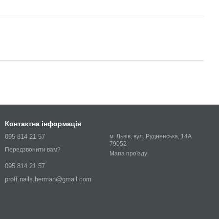
Контактна інформація
095 814 21 57
м. Львів, вул. Рудненська, 14А
79052
Передзвонити вам?
Мапа проїзду
095 814 21 57
proff.nails.herman@gmail.com