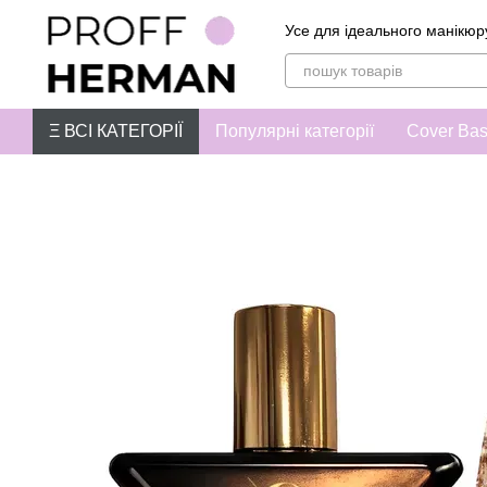
Перейти до основного контенту
Усе для ідеального манікюр
Ξ ВСІ КАТЕГОРІЇ
Популярні категорії
Cover Ba