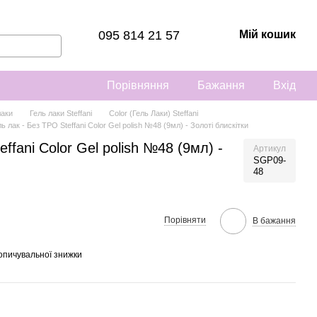
095 814 21 57
Мій кошик
Порівняння
Бажання
Вхід
лаки
Гель лаки Steffani
Color (Гель Лаки) Steffani
ль лак - Без ТРО Steffani Color Gel polish №48 (9мл) - Золоті блискітки
ffani Color Gel polish №48 (9мл) -
Артикул
SGP09-
48
Порівняти
В бажання
опичувальної знижки