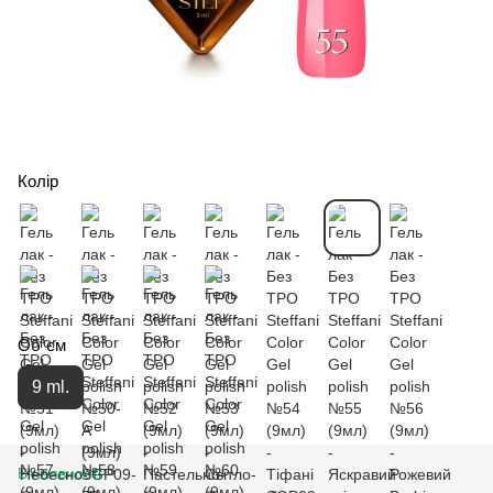
Колір
Об`єм
9 ml.
В наявності