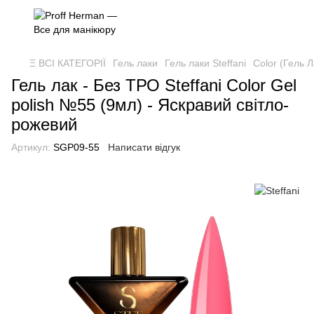
Ξ ВСІ КАТЕГОРІЇ
Гель лаки
Гель лаки Steffani
Color (Гель Л
Гель лак - Без ТРО Steffani Color Gel
polish №55 (9мл) - Яскравий світло-
рожевий
Артикул:
SGP09-55
Написати відгук