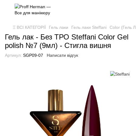
Ξ ВСІ КАТЕГОРІЇ
Гель лаки
Гель лаки Steffani
Color (Гель Л
Гель лак - Без ТРО Steffani Color Gel
polish №7 (9мл) - Стигла вишня
Артикул:
SGP09-07
Написати відгук