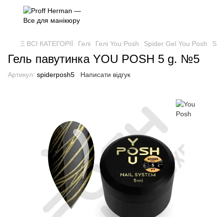
Ξ ВСІ КАТЕГОРІЇ
Гелі
Гелі You Posh
Spider Gel You Posh
S
Гель павутинка YOU POSH 5 g. №5
Артикул:
spiderposh5
Написати відгук