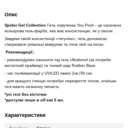
Опис
Spider Gel Collection
Гель павутинка You Posh - це насичена
кольорова гель-фарба, яка має консистенцію, як у смоли.
Завдяки своїй консистенції «тягучою», гель допомагає
створювати унікальні візерунки та тонкі лінії на ногах
Рекомендації:.
- рекомендуємо наносити під гель Ultrabond (за потреби
кислотний праймер) та тонкий шар Rubber Base
- час полімеризації у UV/LED лампі 2хв./30 сек.
- для кращого глянцю потребує перекриття топом, оскільки
гелі мають незначну липкість
*усі гелі без кісточки
*доступні лише в об’ємі 5 мл.
Характеристики
Виробник
Україна