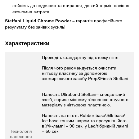
стійкість до подряпин та стирання; довгий термін носіння;
економна витрата.
Steffani Liquid Chrome Powder –
гарантія професійного
результату без зайвих зусиль!
Характеристики
Проведіть стандартну підготовку нігтя.
Після чого рекомендується очистити
нігтьову пластину за допомогою
знежирюючого засобу Prep&Finish Steffani
.
Нанесіть Ultrabond Steffani– спеціальний
засіб, сприяє міцному з’єднанню штучного
матеріалу з нігтьовою пластиною.
Нанесіть на ніготь Rubber base\Silk base\
Ice base тонким шаром та просушіть його
в УФ-лампі – 90 сек, у Led/гібридній лампі
Технологія
– 60 сек.
нанесення