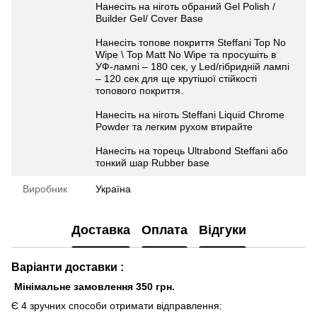
Нанесіть на ніготь обраний Gel Polish /
Builder Gel/ Cover Base
Нанесіть топове покриття Steffani Top No
Wipe \ Top Matt No Wipe та просушіть в
УФ-лампі – 180 сек, у Led/гібридній лампі
– 120 сек для ще крутішої стійкості
топового покриття.
Нанесіть на ніготь Steffani Liquid Chrome
Powder та легким рухом втирайте
Нанесіть на торець Ultrabond Steffani aбо
тонкий шар Rubber base
Виробник
Україна
Доставка
Оплата
Відгуки
Варіанти доставки :
Мінімальне замовлення 350 грн.
Є 4 зручних способи отримати відправлення: