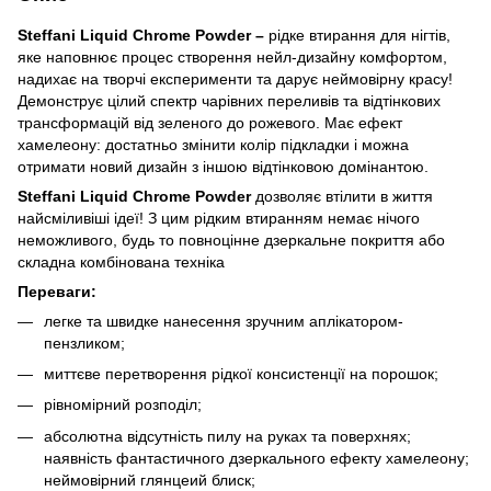
Steffani Liquid Chrome Powder –
рідке втирання для нігтів,
яке наповнює процес створення нейл-дизайну комфортом,
надихає на творчі експерименти та дарує неймовірну красу!
Демонструє цілий спектр чарівних переливів та відтінкових
трансформацій від зеленого до рожевого. Має ефект
хамелеону: достатньо змінити колір підкладки і можна
отримати новий дизайн з іншою відтінковою домінантою.
Steffani Liquid Chrome Powder
дозволяє втілити в життя
найсміливіші ідеї! З цим рідким втиранням немає нічого
неможливого, будь то повноцінне дзеркальне покриття або
складна комбінована техніка
Переваги:
легке та швидке нанесення зручним аплікатором-
пензликом;
миттєве перетворення рідкої консистенції на порошок;
рівномірний розподіл;
абсолютна відсутність пилу на руках та поверхнях;
наявність фантастичного дзеркального ефекту хамелеону;
неймовірний глянцеий блиск;