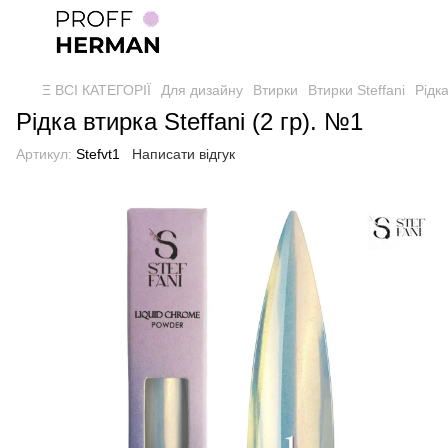
Ξ ВСІ КАТЕГОРІЇ
Для дизайну
Втирки
Втирки Steffani
Рідка
Рідка втирка Steffani (2 гр). №1
Артикул:
Stefvt1
Написати відгук