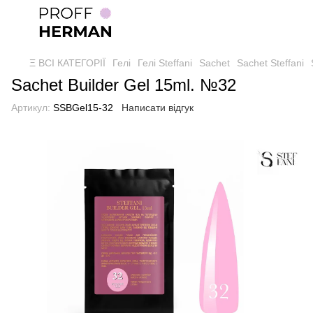
Ξ ВСІ КАТЕГОРІЇ
Гелі
Гелі Steffani
Sachet
Sachet Steffani
Sachet Builder Gel 15ml. №32
Артикул:
SSBGel15-32
Написати відгук