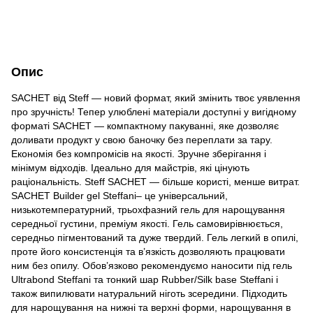
Опис
SACHET від Steff — новий формат, який змінить твоє уявлення
про зручність! Тепер улюблені матеріали доступні у вигідному
форматі SACHET — компактному пакуванні, яке дозволяє
доливати продукт у свою баночку без переплати за тару. ⠀
Економія без компромісів на якості. Зручне зберігання і
мінімум відходів. Ідеально для майстрів, які цінують
раціональність. Steff SACHET — більше користі, менше витрат.
SACHET Builder gel Steffani– це універсальний,
низькотемпературний, трьохфазний гель для нарощування
середньої густини, преміум якості. Гель самовирівнюється,
середньо пігментований та дуже твердий. Гель легкий в опилі,
проте його консистенція та в’язкість дозволяють працювати
ним без опилу. Обов’язково рекомендуємо наносити під гель
Ultrabond Steffani та тонкий шар Rubber/Silk base Steffani і
також випилювати натуральний ніготь зсередини. Підходить
для нарощування на нижні та верхні форми, нарощування в