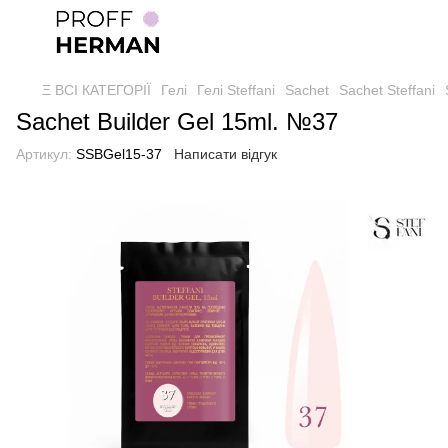
Ξ ВСІ КАТЕГОРІЇ
Гелі
Гелі Steffani
Sachet
Sachet Steffani
Sachet Builder Gel 15ml. №37
Артикул:
SSBGel15-37
Написати відгук