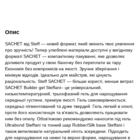
Опис
SACHET від Steff — новий формат, який змінить твоє уявлення
про зручність! Тепер улюблені матеріали доступні у вигідному
форматі SACHET — компактному пакуванні, яке дозволяє
доливати продукт у свою баночку без переплати за тару. ⠀
Економія без компромісів на якості. Зручне зберігання і
мінімум відходів. Ідеально для майстрів, які цінують
раціональність. Steff SACHET — більше користі, менше витрат.
SACHET Builder gel Steffani– це універсальний,
низькотемпературний, трьохфазний гель для нарощування
середньої густини, преміум якості. Гель самовирівнюється,
середньо пігментований та дуже твердий. Гель легкий в опилі,
проте його консистенція та в’язкість дозволяють працювати
ним без опилу. Обов’язково рекомендуємо наносити під гель
Ultrabond Steffani та тонкий шар Rubber/Silk base Steffani і
також випилювати натуральний ніготь зсередини. Підходить
для нарощування на нижні та верхні форми, нарощування в