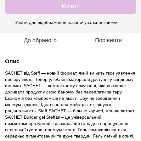
Купити
Увійти
для відображення накопичувальної знижки
%
До обраного
Порівняти
Опис
SACHET від Steff — новий формат, який змінить твоє уявлення
про зручність! Тепер улюблені матеріали доступні у вигідному
форматі SACHET — компактному пакуванні, яке дозволяє
доливати продукт у свою баночку без переплати за тару. ⠀
Економія без компромісів на якості. Зручне зберігання і
мінімум відходів. Ідеально для майстрів, які цінують
раціональність. Steff SACHET — більше користі, менше витрат.
SACHET Builder gel Steffani– це універсальний,
низькотемпературний, трьохфазний гель для нарощування
середньої густини, преміум якості. Гель самовирівнюється,
середньо пігментований та дуже твердий. Гель легкий в опилі,