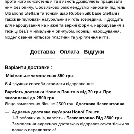
проте його консистенція та в’язкість дозволяють працювати
ним без опилу. Обов’язково рекомендуємо наносити під гель
Ultrabond Steffani та тонкий шар Rubber/Silk base Steffani і
також випилювати натуральний ніготь зсередини. Підходить
для нарощування на нижні та верхні форми, нарощування в
техніці без/з мінімальним опилу/ом, корекції нарощування,
моделювання нігтьової пластини та укріплення нігтів.
Доставка
Оплата
Відгуки
Варіанти доставки :
Мінімальне замовлення 350 грн.
Є 4 зручних способи отримати відправлення:
Вартість доставки Новою Поштою від 70 грн. При
замовленні до 2500 грн.
Якщо замовлення більше 2500 грн.
Доставка безкоштовна.
Адресна доставка кур’єром Нової Пошти.
1-3 робочих днів, вартість -
Безкоштовно Від 2500 грн.
Замовлення адресною доставкою відправляються тільки за
повною передплатою!