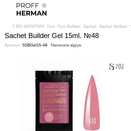
Ξ ВСІ КАТЕГОРІЇ
Гелі
Гелі Steffani
Sachet
Sachet Steffani
Sachet Builder Gel 15ml. №48
Артикул:
SSBGel15-48
Написати відгук