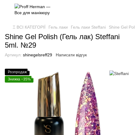
Ξ ВСІ КАТЕГОРІЇ
Гель лаки
Гель лаки Steffani
Shine Gel Pol
Shine Gel Polish (Гель лак) Steffani
5ml. №29
Артикул:
shinegelsreff29
Написати відгук
Розпродаж
Знижка −35%