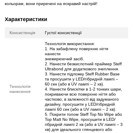
кольорам, вони приречені на яскравий настрій!
Характеристики
Консистенція
Густої консистенції
Технологія використання:
1. Ha забафлену поверхню нігтя
нанести
знежирюючий засіб.
2. Нанести безкислотний праймер Steff
Ultrabond для додаткового зчеплення.
3. Нанести підложку Steff Rubber Base
та просушити у LED/гібридній лампі –
60 сек (або в UV лампі – 2 хв).
Технологія
4. Нанести блискітки в 1-2 тонких шари,
нанесення
покриваючи всю поверхню нігтя або
частково, в залежності від задуманого
дизайну, просушити у LED/гібридній
лампі 60 сек (або в UV лампі – 2 хв).
5. Покрити топом Steff Top No Wipe або
Top Matt No Wipe, просушити в LED/
гібридній лампі 2 хв (або в UV лампі – 3
хв) для ідеального глянцевого або