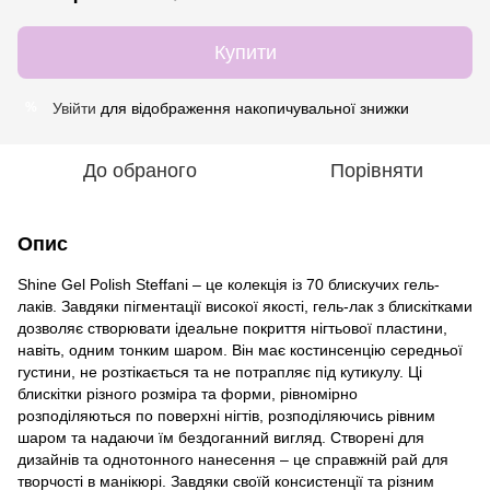
Купити
Увійти
для відображення накопичувальної знижки
%
До обраного
Порівняти
Опис
Shine Gel Polish Steffani – це колекція із 70 блискучих гель-
лаків. Завдяки пігментації високої якості, гель-лак з блискітками
дозволяє створювати ідеальне покриття нігтьової пластини,
навіть, одним тонким шаром. Він має костинсенцію середньої
густини, не розтікається та не потрапляє під кутикулу. Ці
блискітки різного розміра та форми, рівномірно
розподіляються по поверхні нігтів, розподіляючись рівним
шаром та надаючи їм бездоганний вигляд. Створені для
дизайнів та однотонного нанесення – це справжній рай для
творчості в манікюрі. Завдяки своїй консистенції та різним