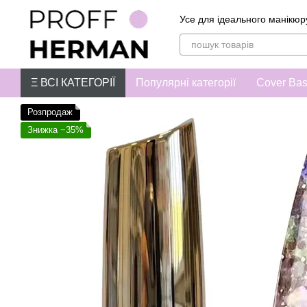
Перейти до основного контенту
Усе для ідеального манікюр
Ξ ВСІ КАТЕГОРІЇ
Популярні категорії
Cover Ba
Розпродаж
Знижка −35%