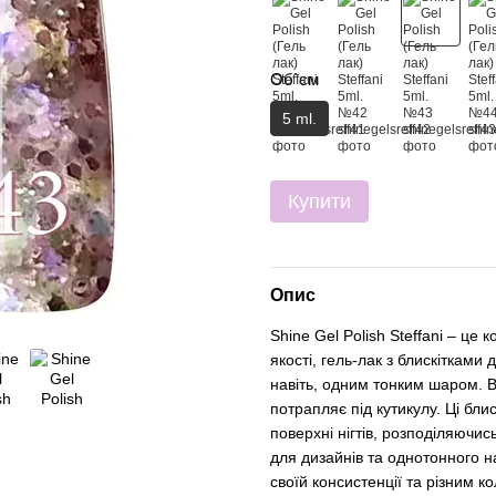
Об`єм
5 ml.
Купити
Опис
Shine Gel Polish Steffani – це 
якості, гель-лак з блискітками
навіть, одним тонким шаром. В
потрапляє під кутикулу. Ці бли
поверхні нігтів, розподіляючи
для дизайнів та однотонного н
своїй консистенції та різним к