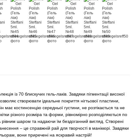
колекція із 70 блискучих гель-лаків. Завдяки пігментації високої
 дозволяє створювати ідеальне покриття нігтьової пластини,
ін має костинсенцію середньої густини, не розтікається та не
скітки різного розміра та форми, рівномірно розподіляються по
сь рівним шаром та надаючи їм бездоганний вигляд. Створені
анесення – це справжній рай для творчості в манікюрі. Завдяки
ольорам, вони приречені на яскравий настрій!