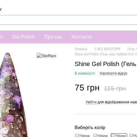
у
se
Gel Polish
Про нас
Контакти
Головна
Ξ ВСІ КАТЕГОРІЇ
Гель 
Shine Gel Polish (Гель лак) Steffani 5ml.
Shine Gel Polish (Гель
В наявності
Написати відгук
75 грн
115 грн
Увійти
для відображення нак
%
Виберіть колір