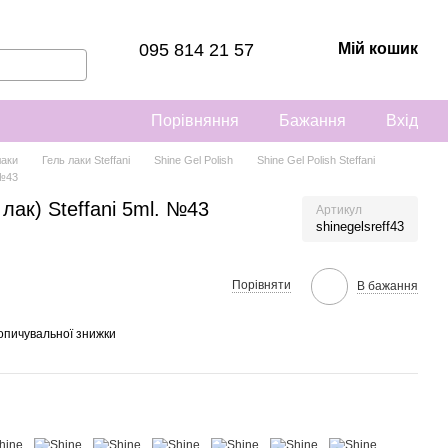
095 814 21 57
Мій кошик
Порівняння
Бажання
Вхід
лаки
Гель лаки Steffani
Shine Gel Polish
Shine Gel Polish Steffani
 №43
 лак) Steffani 5ml. №43
Артикул
shinegelsreff43
Порівняти
В бажання
опичувальної знижки