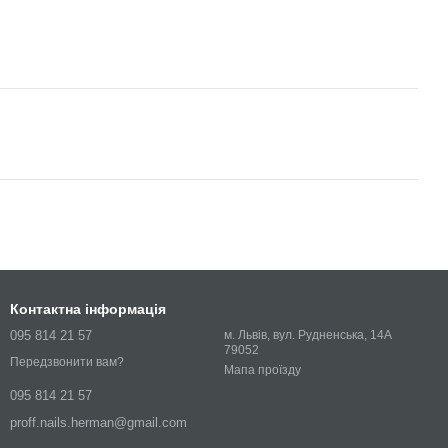
Контактна інформація
095 814 21 57
м. Львів, вул. Рудненська, 14А
79052
Передзвонити вам?
Мапа проїзду
095 814 21 57
proff.nails.herman@gmail.com