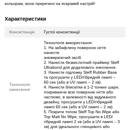
кольорам, вони приречені на яскравий настрій!
Характеристики
Консистенція
Густої консистенції
Технологія використання:
1. Ha забафлену поверхню нігтя
нанести
знежирюючий засіб.
2. Нанести безкислотний праймер Steff
Ultrabond для додаткового зчеплення.
3. Нанести підложку Steff Rubber Base
та просушити у LED/гібридній лампі –
60 сек (або в UV лампі – 2 хв).
Технологія
4. Нанести блискітки в 1-2 тонких шари,
нанесення
покриваючи всю поверхню нігтя або
частково, в залежності від задуманого
дизайну, просушити у LED/гібридній
лампі 60 сек (або в UV лампі – 2 хв).
5. Покрити топом Steff Top No Wipe або
Top Matt No Wipe, просушити в LED/
гібридній лампі 2 хв (або в UV лампі – 3
хв) для ідеального глянцевого або