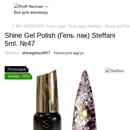
Ξ ВСІ КАТЕГОРІЇ
Гель лаки
Гель лаки Steffani
Shine Gel Pol
Shine Gel Polish (Гель лак) Steffani
5ml. №47
Артикул:
shinegelsreff47
Написати відгук
Розпродаж
Знижка −35%