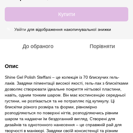
Купити
Увійти
для відображення накопичувальної знижки
%
До обраного
Порівняти
Опис
Shine Gel Polish Steffani – це колекція із 70 блискучих гель-
лаків. Завдяки пігментації високої якості, гель-лак з блискітками
дозволяє створювати ідеальне покриття нігтьової пластини,
навіть, одним тонким шаром. Він має костинсенцію середньої
густини, не розтікається та не потрапляє під кутикулу. Ці
блискітки різного розміра та форми, рівномірно
розподіляються по поверхні нігтів, розподіляючись рівним
шаром та надаючи їм бездоганний вигляд. Створені для
дизайнів та однотонного нанесення – це справжній рай для
творчості в манікюрі. Завдяки своїй консистенції та різним