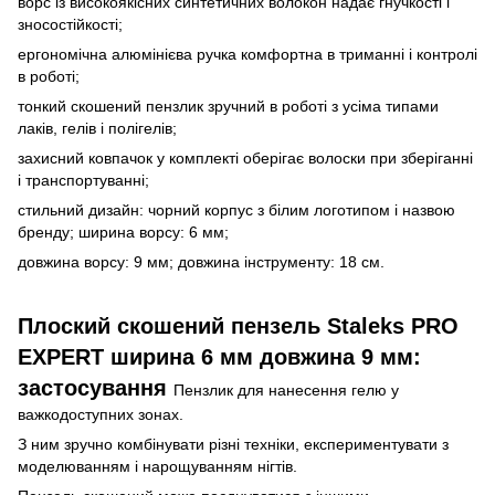
ворс із високоякісних синтетичних волокон надає гнучкості і
зносостійкості;
ергономічна алюмінієва ручка комфортна в триманні і контролі
в роботі;
тонкий скошений пензлик зручний в роботі з усіма типами
лаків, гелів і полігелів;
захисний ковпачок у комплекті оберігає волоски при зберіганні
і транспортуванні;
стильний дизайн: чорний корпус з білим логотипом і назвою
бренду; ширина ворсу: 6 мм;
довжина ворсу: 9 мм; довжина інструменту: 18 см.
Плоский скошений пензель Staleks PRO
EXPERT ширина 6 мм довжина 9 мм:
застосування
Пензлик для нанесення гелю у
важкодоступних зонах.
З ним зручно комбінувати різні техніки, експериментувати з
моделюванням і нарощуванням нігтів.