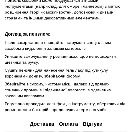
Пензель скошений може поєднуватися з іншими
інструментами (наприклад, для омбре і лайнером) з метою
розширення творчих можливостей, доповнюючи дизайн
стразами та іншими декоративними елементами.
Догляд за пензлем:
Після використання очищайте інструмент спеціальним
засобом з видалення залишків матеріалів.
Уникайте замочування у розчинниках, щоб не пошкодити
щетинки та ручку.
Сушіть пензлик для нанесення гель лаку під кутикулу
ворсинками донизу, зберігаючи форму.
Зберігайте в сухому, чистому місці, далеко від прямих
сонячних променів і підвищеної вологості, з одягненим
захисним ковпачком.
Регулярно проводьте дезінфекцію інструменту, оберігаючи від
розмноження бактерій і продовжуючи термін служби.
Доставка
Оплата
Відгуки