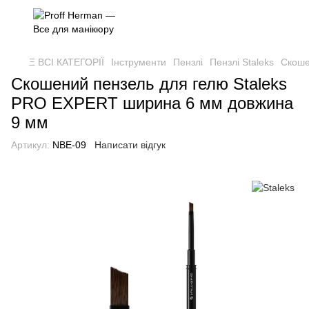
Ξ ВСІ КАТЕГОРІЇ
Інструменти
Пензлі
Пензлі Staleks
Скоше
Скошений пензель для гелю Staleks
PRO EXPERT ширина 6 мм довжина
9 мм
Артикул:
NBE-09
Написати відгук