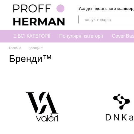
Перейти до основного контенту
Усе для ідеального манікюр
Ξ ВСІ КАТЕГОРІЇ
Популярні категорії
Cover Ba
Головна
Бренди™
Бренди™