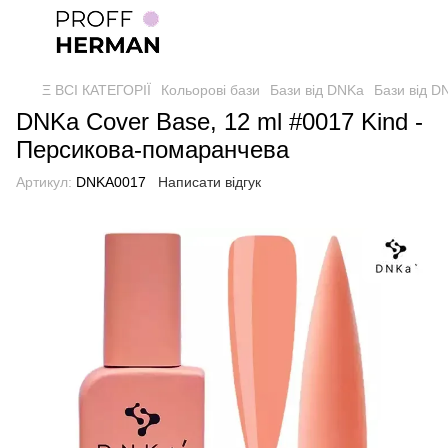
Ξ ВСІ КАТЕГОРІЇ
Кольорові бази
Бази від DNKa
Бази від 
DNKa Cover Base, 12 ml #0017 Kind -
Персикова-помаранчева
Артикул:
DNKA0017
Написати відгук