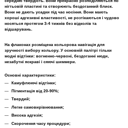
середню твердість. Вони прекрасно розподіляються по
нігтьовій пластині та створюють бездоганний блиск.
Вони не дають усадки під час носіння. Вони мають
хороші адгезивні властивості, не розтікаються і чудово
носяться протягом 3-4 тижнів без відколів та
відшарувань.
На флаконах розміщена кольорова навігація для
зручності вибору кольору. У основній палітрі тільки
модні відтінки: вогненно-червоні, бездоганні нюди,
незабутні яскраві і сяючі шиммери.
Основні характеристики:
Камуфлюючі відтінки;
Пігментація від 20-90%;
Твердий;
Легке самовирівнювання;
Висока адгезія;
Скорочення часу процедури;