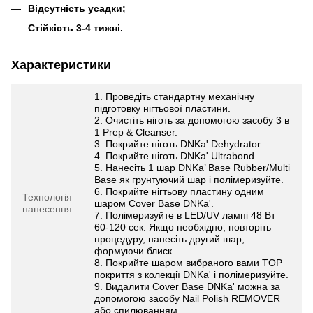
Відсутність усадки;
Стійкість 3-4 тижні.
Характеристики
1. Проведіть стандартну механічну
підготовку нігтьової пластини.
2. Очистіть ніготь за допомогою засобу 3 в
1 Prep & Cleanser.
3. Покрийте ніготь DNKa' Dehydrator.
4. Покрийте ніготь DNKa' Ultrabond.
5. Нанесіть 1 шар DNKa’ Base Rubber/Multi
Base як грунтуючий шар і полімеризуйте.
6. Покрийте нігтьову пластину одним
Технологія
шаром Cover Base DNKa'.
нанесення
7. Полімеризуйте в LED/UV лампі 48 Вт
60-120 сек. Якщо необхідно, повторіть
процедуру, нанесіть другий шар,
формуючи блиск.
8. Покрийте шаром вибраного вами TOP
покриття з колекції DNKa' і полімеризуйте.
9. Видалити Cover Base DNKa' можна за
допомогою засобу Nail Polish REMOVER
або спилюванням.