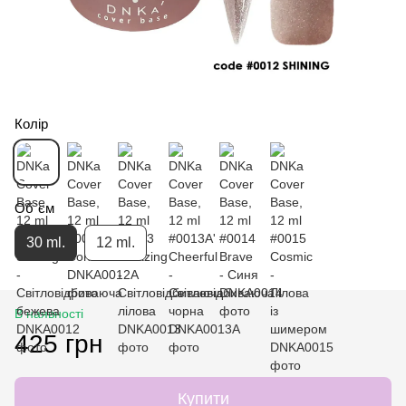
Колір
Об`єм
30 ml.
12 ml.
В наявності
425 грн
Купити