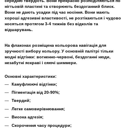
середню твердість. Вони прекрасно розподіляються по
нігтьовій пластині та створюють бездоганний блиск.
Вони не дають усадки під час носіння. Вони мають
хороші адгезивні властивості, не розтікаються і чудово
носяться протягом 3-4 тижнів без відколів та
відшарувань.
На флаконах розміщена кольорова навігація для
зручності вибору кольору. У основній палітрі тільки
модні відтінки: вогненно-червоні, бездоганні нюди,
незабутні яскраві і сяючі шиммери.
Основні характеристики:
Камуфлюючі відтінки;
Пігментація від 20-90%;
Твердий;
Легке самовирівнювання;
Висока адгезія;
Скорочення часу процедури;