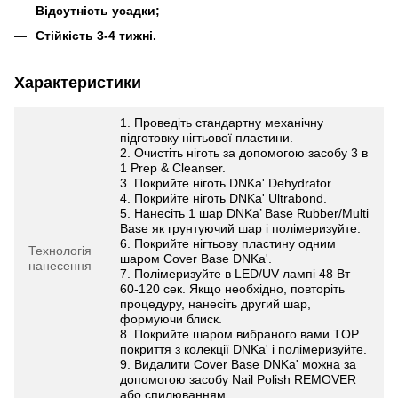
Відсутність усадки;
Стійкість 3-4 тижні.
Характеристики
1. Проведіть стандартну механічну
підготовку нігтьової пластини.
2. Очистіть ніготь за допомогою засобу 3 в
1 Prep & Cleanser.
3. Покрийте ніготь DNKa' Dehydrator.
4. Покрийте ніготь DNKa' Ultrabond.
5. Нанесіть 1 шар DNKa’ Base Rubber/Multi
Base як грунтуючий шар і полімеризуйте.
6. Покрийте нігтьову пластину одним
Технологія
шаром Cover Base DNKa'.
нанесення
7. Полімеризуйте в LED/UV лампі 48 Вт
60-120 сек. Якщо необхідно, повторіть
процедуру, нанесіть другий шар,
формуючи блиск.
8. Покрийте шаром вибраного вами TOP
покриття з колекції DNKa' і полімеризуйте.
9. Видалити Cover Base DNKa' можна за
допомогою засобу Nail Polish REMOVER
або спилюванням.