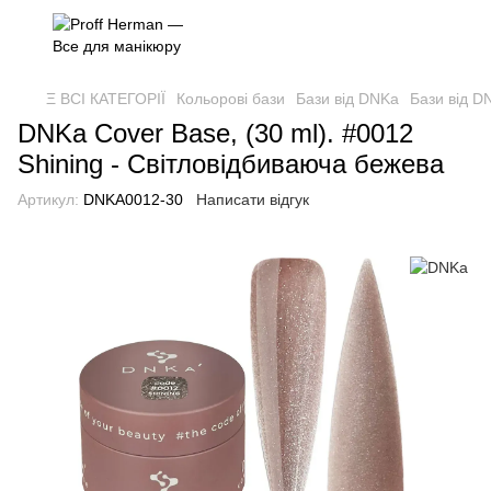
Ξ ВСІ КАТЕГОРІЇ
Кольорові бази
Бази від DNKa
Бази від 
DNKa Cover Base, (30 ml). #0012
Shining - Світловідбиваюча бежева
Артикул:
DNKA0012-30
Написати відгук