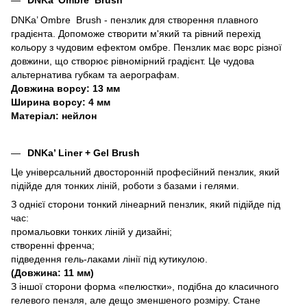
DNKa’ Ombre Brush
DNKa’ Ombre Brush - пензлик для створення плавного
градієнта. Допоможе створити м'який та рівний перехід
кольору з чудовим ефектом омбре. Пензлик має ворс різної
довжини, що створює рівномірний градієнт. Це чудова
альтернатива губкам та аерографам.
Довжина ворсу: 13 мм
Ширина ворсу: 4 мм
Матеріал: нейлон
DNKa’ Liner + Gel Brush
Це універсальний двосторонній професійний пензлик, який
підійде для тонких ліній, роботи з базами і гелями.
З однієї сторони тонкий лінеарний пензлик, який підійде під
час:
промальовки тонких ліній у дизайні;
створенні френча;
підведення гель-лаками лінії під кутикулою.
(Довжина: 11 мм)
З іншої сторони форма «пелюстки», подібна до класичного
гелевого пензля, але дещо зменшеного розміру. Стане