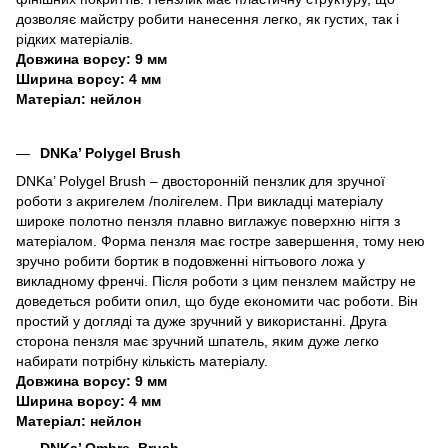
дозволяє майстру робити нанесення легко, як густих, так і
рідких матеріалів.
Довжина ворсу: 9 мм
Ширина ворсу: 4 мм
Матеріал: нейлон
DNKa’ Polygel Brush
DNKa’ Polygel Brush – двосторонній пензлик для зручної
роботи з акригелем /полігелем. При викладці матеріалу
широке полотно пензля плавно виглажує поверхню нігтя з
матеріалом. Форма пензля має гостре завершення, тому нею
зручно робити бортик в подовженні нігтьового ложа у
викладному френчі. Після роботи з цим пензлем майстру не
доведеться робити опил, що буде економити час роботи. Він
простий у догляді та дуже зручний у використанні. Друга
сторона пензля має зручний шпатель, яким дуже легко
набирати потрібну кількість матеріалу.
Довжина ворсу: 9 мм
Ширина ворсу: 4 мм
Матеріал: нейлон