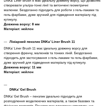
DNKa’ Liner Brush 8 має ідеальну довжину ворсу, що дозволяє
створювати ультра-тонкі лінії та витончені геометричні
малюнки. Бездоганно підходить для роботи з гель-лаками та
гель-фарбами, дуже зручний для підведення матеріалу під
кутикулу.
Довжина ворсу: 8 мм
Матеріал: нейлон
Лініарний пензлик DNKa’ Liner Brush 11
DNKa’ Liner Brush 11 має ідеальну довжину ворсу для
створення френчу, малюнків та тонких ліній. Бездоганно
підходить для застосування з гель-лаками та гель-фарбами,
дуже зручний для підведення матеріалу під кутикулу.
Довжина ворсу: 11 мм
Матеріал: нейлон
DNKa’ Gel Brush
DNKa’ Gel Brush – пензлик ідеально підходить для
розподілення моделюючих матеріалів, а також базових та
фінішних покриттів. Пензлик має пластичну структуру, що