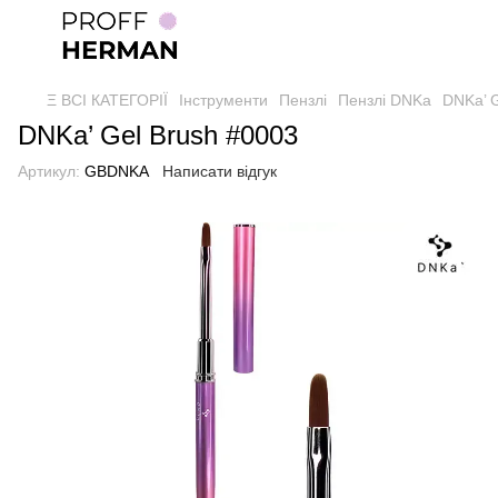
Ξ ВСІ КАТЕГОРІЇ
Інструменти
Пензлі
Пензлі DNKa
DNKa’ G
DNKa’ Gel Brush #0003
Артикул:
GBDNKA
Написати відгук