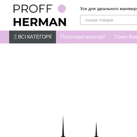
Перейти до основного контенту
Усе для ідеального манікюр
Ξ ВСІ КАТЕГОРІЇ
Популярні категорії
Cover Ba