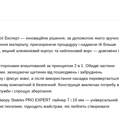
рії Експерт — інноваційне рішення, за допомогою якого зручно
сення матеріалу, прискорюючи процедуру і надаючи їй більше
и, міцний алюмінієвий корпус та нейлоновий ворс — довговічні і
сторонами влаштований за принципом 2 в 1. Обидві частини
чки, захищаючи щетинки від пошкоджень і забруднень.
у і фіксує зовні, а після використання насадка перевертається
 знову компактний й безпечний. Конструкція виключає потребу в
лужби і спрощує зберігання.
ікюру Staleks PRO EXPERT лайнер 7 і 10 мм — універсальний
нкі пензлики, підходить майстрам, які люблять створювати