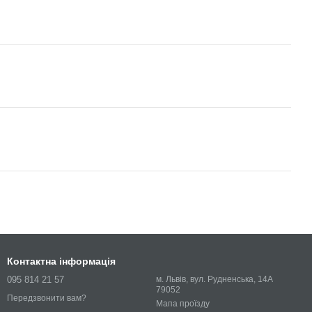
Контактна інформація
095 814 21 57
м. Львів, вул. Рудненська, 14А
79052
Передзвонити вам?
Мапа проїзду