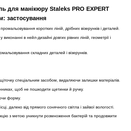
ль для манікюру Staleks PRO EXPERT
м: застосування
ромальовування коротких ліній, дрібних візерунків і деталей.
 виконанні в нейл-дизайні довгих рівних ліній, геометрії і
ромальовування складних деталей і візерунків.
щіточку спеціальним засобом, видаляючи залишки матеріалів.
нниках, щоб не пошкодити щетинки й ручку.
аючи форму.
сці, далеко від прямого сонячного світла і зайвої вологості.
кцію з метою уникнути розмноження бактерій та продовжити