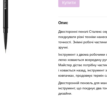
Купити
Опис
Двосторонні пензлі Сталекс се
поєднувати різні техніки нане
точності. Знімні робочі частин
зручні.
Інструмент з двома робочими 
легко ховаються всередину ру
Майстер дістає потрібну частин
і ховається назад, інструмент
ковпачках, продовжує термін с
Двосторонній пензель для ман
інструмент, що поєднує два то
дизайни.