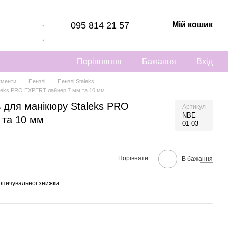
095 814 21 57
Мій кошик
Порівняння
Бажання
Вхід
ументи
Пензлі
Пензлі Staleks
aleks PRO EXPERT лайнер 7 мм та 10 мм
 для манікюру Staleks PRO
Артикул
NBE-
 та 10 мм
01-03
Порівняти
В бажання
опичувальної знижки