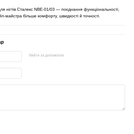
ля нігтів Сталекс NBE-01/03 — поєднання функціональності,
ейл-майстра більше комфорту, швидкості й точності.
ар
Увійти за допомогою