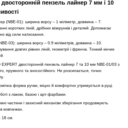
 двосторонній пензель лайнер 7 мм і 10
ливості
нер (NBE-01): ширина ворсу – 1 міліметр, довжина – 7.
ні коротких ліній, дрібних візерунків і деталей. Допомагає
но від сили натискання.
BE-03): ширина ворсу – 0.9 міліметрів, довжина – 10.
ння довгих рівних ліній, геометрії і френча. Тонкий кінчик
й.
O EXPERT двосторонній пензель лайнер 7 та 10 мм NBE-01/03 з
го, пружного та зносостійкого. Не розсипається, точно
у.
омічна форма ручки, міцно й комфортно утримується в руці.
оботі з лаком, базою і арт-фарбами.
знімні частини і захисний механізм зберігання продовжують
в ковпачках.
 18 см.