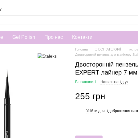
у
se
Gel Polish
Про нас
Контакти
Головна
Ξ ВСІ КАТЕГОРІЇ
Інстр
Двосторонній пензель для манікюру St
Двосторонній пензель
EXPERT лайнер 7 мм
В наявності
Написати відгук
255 грн
Увійти
для відображення нак
%