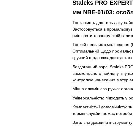
Staleks PRO EXPERT
мм NBE-01/03: особ
Тонка кисть для гель лаку лай
Застосовується в промальовуван
змінювати товщину ліній залеж
Тонкий пензлик з малювання (N
Оптимальний щодо промальовува
зручний щодо складних детале
Бездоганний ворс: Staleks PR
високоякісного нейлону, гнучко
контролює нанесення матеріал
Міцна алюмінієва ручка: ергон
Універсальність: підходить у р
Компактність і довговічність: 
термін служби, немає потреби 
Загальна довжина інструменту: