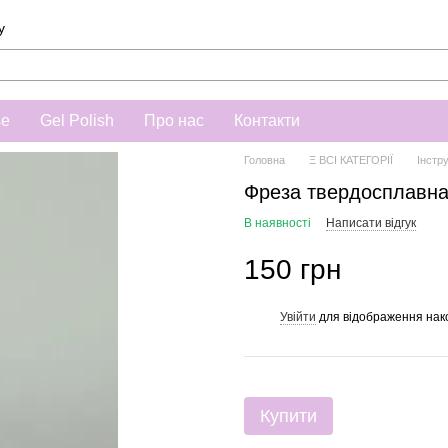
у
se
Gel Polish
Про нас
Контакти
Головна
Ξ ВСІ КАТЕГОРІЇ
Інстр
Фреза твердосплавна '
В наявності
Написати відгук
150 грн
Увійти
для відображення нак
%
Купити