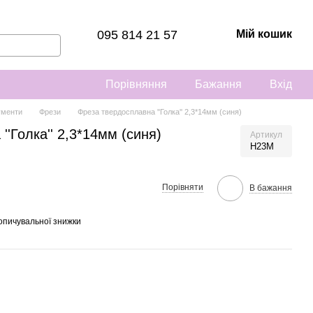
095 814 21 57
Мій кошик
Порівняння
Бажання
Вхід
ументи
Фрези
Фреза твердосплавна ''Голка'' 2,3*14мм (синя)
'Голка'' 2,3*14мм (синя)
Артикул
H23M
Порівняти
В бажання
опичувальної знижки