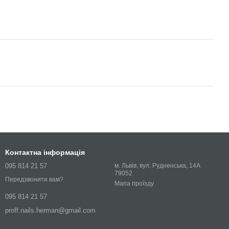
Контактна інформація
095 814 21 57
м. Львів, вул. Рудненська, 14А
79052
Передзвонити вам?
Мапа проїзду
095 814 21 57
proff.nails.herman@gmail.com