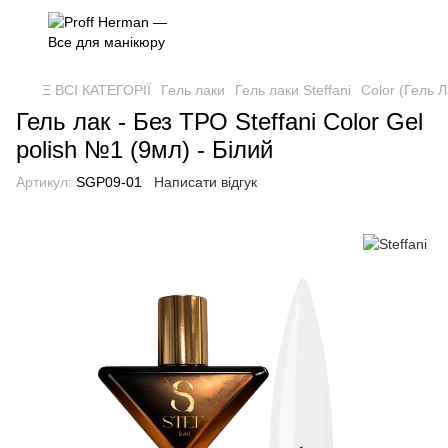
Ξ ВСІ КАТЕГОРІЇ
Гель лаки
Гель лаки Steffani
Color (Гель Л
Гель лак - Без ТРО Steffani Color Gel
polish №1 (9мл) - Білий
Артикул:
SGP09-01
Написати відгук